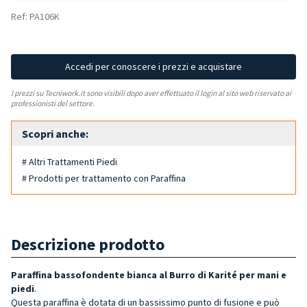
Ref: PA106K
Accedi per conoscere i prezzi e acquistare
I prezzi su Tecniwork.it sono visibili dopo aver effettuato il login al sito web riservato ai
professionisti del settore.
Scopri anche:
# Altri Trattamenti Piedi
# Prodotti per trattamento con Paraffina
Descrizione prodotto
Paraffina bassofondente bianca al Burro di Karité per mani e
piedi
.
Questa paraffina è dotata di un bassissimo punto di fusione e può