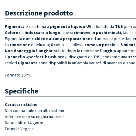
Descrizione prodotto
Pigmenta
è il sistema a
pigmento liquido UV
, studiato da
TNS
per re
Colore
da
indossare a lungo
, che si
rimuove in pochi minuti
, lascian
Pigmenta
non richiede alcuna preparazione
ed aderisce perfettament
La
rimozione
è delicata; il colore si solleva
come un petalo
in
5 minut
Non danneggia l’unghia
: subito dopo la rimozione l’
unghia
appare pe
Il
pennello «perfect-brush pro»
, disegnato da TNS, consente una
ste
I colori
Pigmenta
sono disponibili in un’ampia varietà di nuances e sono
Formato 10 ml
Specifiche
Caratteristiche:
Non compatibile con altri sistemi
Aderisce solo su unghia naturale
Durata oltre 14 giorni
Formula Vegana