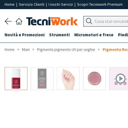
Home
|
Servizio Clienti
|
I nostri Servizi
|
Scopri Tecniwork Premium
Novità e Promozioni
Strumenti
Micromotori e frese
Piedi
Home
Mani
Pigmenta pigmento UV per unghie
Pigmenta Ro