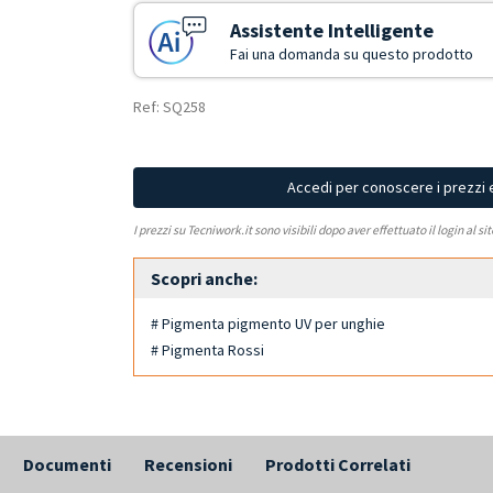
Assistente Intelligente
Fai una domanda su questo prodotto
Ref: SQ258
Accedi per conoscere i prezzi 
I prezzi su Tecniwork.it sono visibili dopo aver effettuato il login al si
Scopri anche:
# Pigmenta pigmento UV per unghie
# Pigmenta Rossi
Documenti
Recensioni
Prodotti Correlati