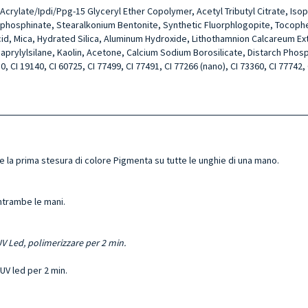
Acrylate/Ipdi/Ppg-15 Glyceryl Ether Copolymer, Acetyl Tributyl Citrate, Iso
phosphinate, Stearalkonium Bentonite, Synthetic Fluorphlogopite, Tocopher
cid, Mica, Hydrated Silica, Aluminum Hydroxide, Lithothamnion Calcareum Ext
ycaprylylsilane, Kaolin, Acetone, Calcium Sodium Borosilicate, Distarch Ph
0, CI 19140, CI 60725, CI 77499, CI 77491, CI 77266 (nano), CI 73360, CI 77742, 
re la prima stesura di colore
Pigmenta
su tutte le unghie di una mano.
trambe le mani.
V Led, polimerizzare per 2 min.
UV led per 2 min.