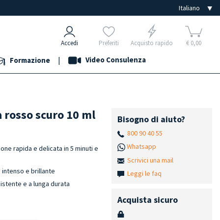
Accedi
Preferiti
Acquisto rapido
€ 0,00
|
Video Consulenza
Formazione
 rosso scuro 10 ml
Bisogno di aiuto?
800 90 40 55
Whatsapp
ne rapida e delicata in 5 minuti e
Scrivici una mail
 intenso e brillante
Leggi le faq
istente e a lunga durata
Acquista sicuro