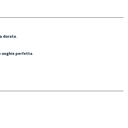
ga durata
.
no unghie perfetta
.