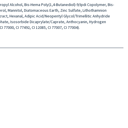
propyl Alcohol, Bis-Hema Poly(1,4-Butanediol)-9/Ipdi Copolymer, Bis-
ol, Mannitol, Diatomaceous Earth, Zinc Sulfate, Lithothamnion
ract, Hexanal, Adipic Acid/Neopentyl Glycol/Trimellitic Anhydride
osphate, Isosorbide Dicaprylate/Caprate, Anthocyanin, Hydrogen
CI 77000, CI 77492, CI 12085, CI 77007, CI 77004).