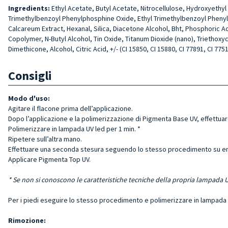
Ingredients:
Ethyl Acetate, Butyl Acetate, Nitrocellulose, Hydroxyethyl 
Trimethylbenzoyl Phenylphosphine Oxide, Ethyl Trimethylbenzoyl Phenyl
Calcareum Extract, Hexanal, Silica, Diacetone Alcohol, Bht, Phosphoric A
Copolymer, N-Butyl Alcohol, Tin Oxide, Titanum Dioxide (nano), Triethox
Dimethicone, Alcohol, Citric Acid, +/- (CI 15850, CI 15880, CI 77891, CI 7751
Consigli
Modo d'uso:
Agitare il flacone prima dell’applicazione.
Dopo l’applicazione e la polimerizzazione di Pigmenta Base UV, e
ffettua
Polimerizzare in lampada UV led per 1 min. *
Ripetere sull’altra mano.
Effettuare una seconda stesura seguendo lo stesso procedimento su en
Applicare Pigmenta Top UV.
*
Se non si conoscono le caratteristiche tecniche della propria lampada U
Per i piedi eseguire lo stesso procedimento e polimerizzare in lampada 
Rimozione: