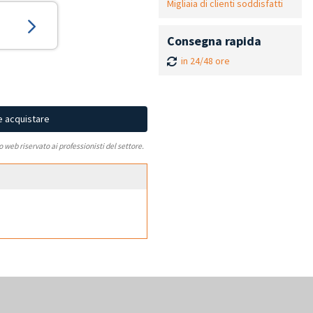
Migliaia di clienti soddisfatti
Consegna rapida
in 24/48 ore
e acquistare
to web riservato ai professionisti del settore.