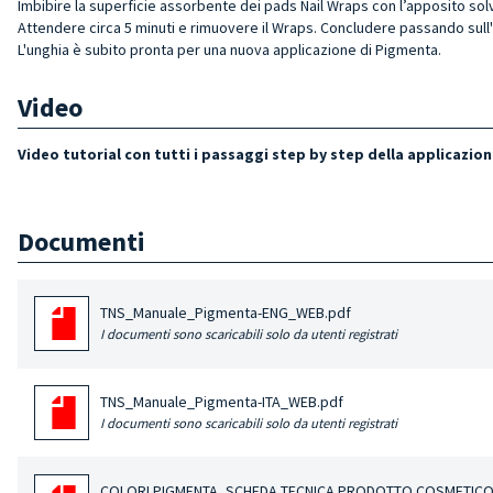
Imbibire la superficie assorbente dei pads Nail Wraps con l’apposito so
Attendere circa 5 minuti e rimuovere il Wraps. Concludere passando sul
L'unghia è subito pronta per una nuova applicazione di Pigmenta.
Video
Video tutorial con tutti i passaggi step by step della applicazio
Documenti
TNS_Manuale_Pigmenta-ENG_WEB.pdf
I documenti sono scaricabili solo da utenti registrati
TNS_Manuale_Pigmenta-ITA_WEB.pdf
I documenti sono scaricabili solo da utenti registrati
COLORI PIGMENTA_SCHEDA TECNICA PRODOTTO COSMETICO