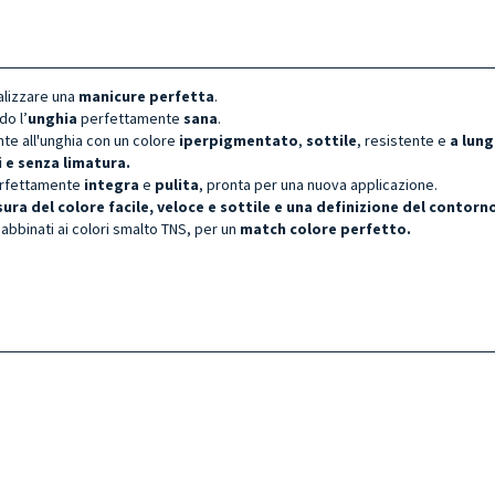
alizzare una
manicure perfetta
.
do l’
unghia
perfettamente
sana
.
e all'unghia con un colore
iperpigmentato
,
sottile
, resistente e
a lun
i e senza limatura.
rfettamente
integra
e
pulita
, pronta per una nuova applicazione.
sura del colore facile, veloce e sottile e una definizione del contor
 abbinati ai colori smalto TNS, per un
match colore perfetto.