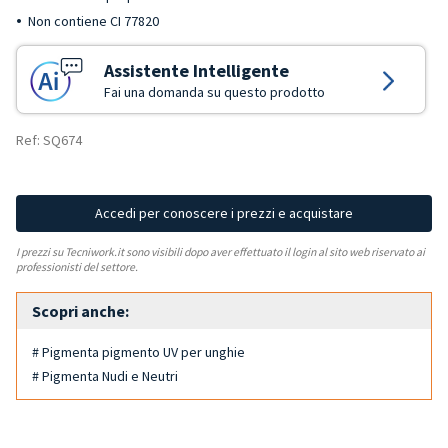
Non contiene CI 77820
Assistente Intelligente
Fai una domanda su questo prodotto
Ref: SQ674
Accedi per conoscere i prezzi e acquistare
I prezzi su Tecniwork.it sono visibili dopo aver effettuato il login al sito web riservato ai
professionisti del settore.
Scopri anche:
# Pigmenta pigmento UV per unghie
# Pigmenta Nudi e Neutri