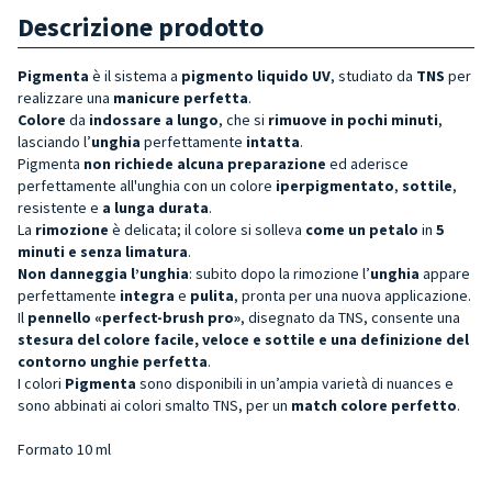
Descrizione prodotto
Pigmenta
è il sistema a
pigmento liquido UV
, studiato da
TNS
per
realizzare una
manicure perfetta
.
Colore
da
indossare a lungo
, che si
rimuove in pochi minuti
,
lasciando l’
unghia
perfettamente
intatta
.
Pigmenta
non richiede alcuna preparazione
ed aderisce
perfettamente all'unghia con un colore
iperpigmentato
,
sottile
,
resistente e
a lunga durata
.
La
rimozione
è delicata; il colore si solleva
come un petalo
in
5
minuti e senza limatura
.
Non danneggia l’unghia
: subito dopo la rimozione l’
unghia
appare
perfettamente
integra
e
pulita
, pronta per una nuova applicazione.
Il
pennello «perfect-brush pro»
, disegnato da TNS, consente una
stesura del colore facile, veloce e sottile e una definizione del
contorno unghie perfetta
.
I colori
Pigmenta
sono disponibili in un’ampia varietà di nuances e
sono abbinati ai colori smalto TNS, per un
match colore perfetto
.
Formato 10 ml