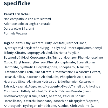
Specifiche
Caratteristiche:
Non compatibile con altri sistemi
Aderisce solo su unghia naturale
Durata oltre 14 giorni
Formula Vegana
Ingredients:
Ethyl Acetate, Butyl Acetate, Nitrocellulose,
Hydroxyethyl Acrylate/Ipdi/Ppg-15 Glyceryl Ether Copolymer, Acetyl
Tributyl Citrate, Isopropyl Alcohol, Bis-Hema Poly(1,4-
Butanediol)-9/Ipdi Copolymer, Bis-Trimethylbenzoyl Phenylphosphine
Oxide, Ethyl Trimethylbenzoyl Phenylphosphinate, Stearalkonium
Bentonite, Synthetic Fluorphlogopite, Tocopherol, Mannitol,
Diatomaceous Earth, Zinc Sulfate, Lithothamnion Calcareum Extract,
Hexanal, Silica, Diacetone Alcohol, Bht, Phosphoric Acid, Mica,
Hydrated Silica, Aluminum Hydroxide, Lithothamnion Calcareum
Extract, Hexanal, Adipic Acid/Neopentyl Glycol/Trimellitic Anhydride
Copolymer, N-Butyl Alcohol, Tin Oxide, Titanum Dioxide (nano),
Triethoxycaprylylsilane, Kaolin, Acetone, Calcium Sodium
Borosilicate, Distarch Phosphate, Isosorbide Dicaprylate/Caprate,
Anthocyanin, Hydrogen Dimethicone, Alcohol, Citric Acid, +/- (CI