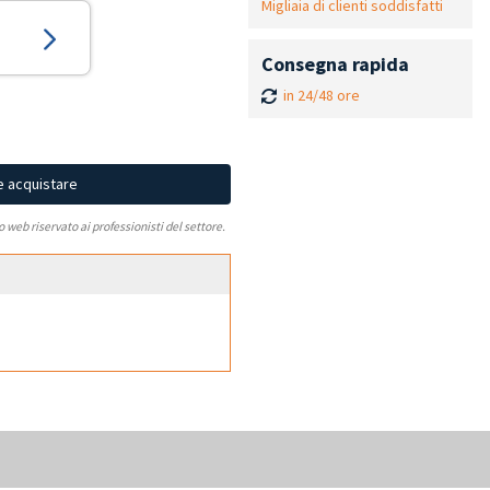
Migliaia di clienti soddisfatti
Consegna rapida
in 24/48 ore
e acquistare
to web riservato ai professionisti del settore.