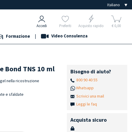
Accedi
Preferiti
Acquisto rapido
€ 0,00
|
Video Consulenza
Formazione
ie Bond TNS 10 ml
Bisogno di aiuto?
800 90 40 55
gel nella ricostruzione
Whatsapp
ate e sfaldate
Scrivici una mail
Leggi le faq
Acquista sicuro