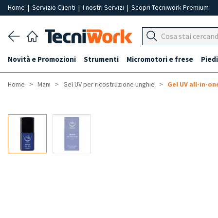
Home
|
Servizio Clienti
|
I nostri Servizi
|
Scopri Tecniwork Premium
Novità e Promozioni
Strumenti
Micromotori e frese
Piedi
Home
Mani
Gel UV per ricostruzione unghie
Gel UV all-in-on