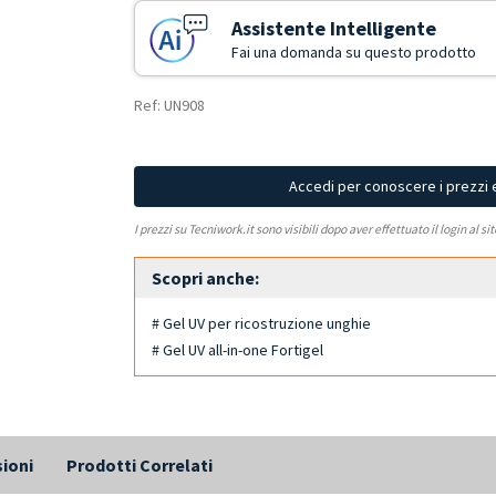
Assistente Intelligente
Fai una domanda su questo prodotto
Ref: UN908
Accedi per conoscere i prezzi 
I prezzi su Tecniwork.it sono visibili dopo aver effettuato il login al si
Scopri anche:
# Gel UV per ricostruzione unghie
# Gel UV all-in-one Fortigel
ioni
Prodotti Correlati