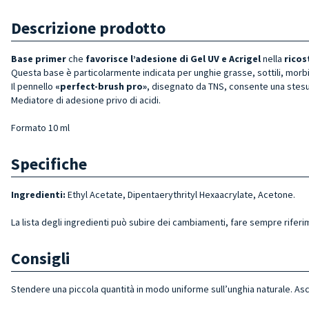
Descrizione prodotto
Base primer
che
favorisce l’adesione di Gel UV e Acrigel
nella
ricos
Questa base è particolarmente indicata per unghie grasse, sottili, mor
Il pennello
«perfect-brush pro»
, disegnato da TNS, consente una stesur
Mediatore di adesione privo di acidi.
Formato 10 ml
Specifiche
Ingredienti:
Ethyl Acetate, Dipentaerythrityl Hexaacrylate, Acetone.
La lista degli ingredienti può subire dei cambiamenti, fare sempre riferi
Consigli
Stendere una piccola quantità in modo uniforme sull’unghia naturale. Asci