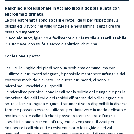
Raschino professionale in Acciaio Inox a doppia punta con
Microlima zigrinata
.
Le due
estremità
sono
sottili
e rette, ideali per l'ispezione, la
pulizia ed il lavoro nel vallo ungueale e nella lamina, senza creare
disagio o ingombro.
In
Acciaio Inox
, igienico e facilmente disinfettabile e
sterilizzabile
:
in autoclave, con stufe a secco o soluzioni chimiche.
Confezione 1 pezzo.
I calli sulle unghie dei piedi sono un problema comune, ma con
l'utilizzo di strumenti adeguati, è possibile mantenere un'unghia dal
contorno morbido e curato. Tra questi strumenti, ci sono le
microlime, i raschini e gli specilli.
Le microlime per piedi sono ideali per la pulizia delle unghie e per la
rimozione dei calli lievi e dei residui all'interno del vallo ungueale o
sotto la lamina ungueale. Questi strumenti sono disponibili in diverse
forme e possono essere utilizzati per rimuovere in modo delicato e
non invasivo le callosità che si possono formare sotto l'unghia.
I raschini, sono strumenti più taglienti e vengono utilizzati per
rimuovere i calli più duri e resistenti sotto le unghie o nei valli
ungueali. Questi strumenti possono essere dotati di una testa con