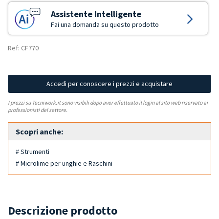
Assistente Intelligente
Fai una domanda su questo prodotto
Ref: CF770
Accedi per conoscere i prezzi e acquistare
I prezzi su Tecniwork.it sono visibili dopo aver effettuato il login al sito web riservato ai
professionisti del settore.
Scopri anche:
# Strumenti
# Microlime per unghie e Raschini
Descrizione prodotto