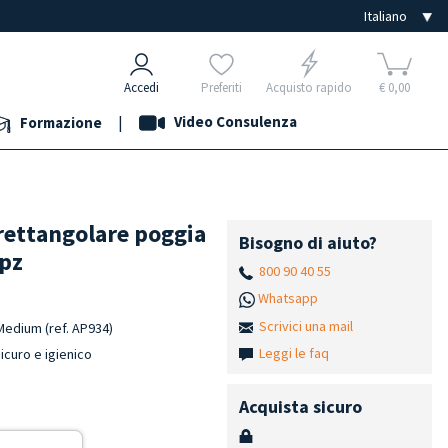
Accedi
Preferiti
Acquisto rapido
€ 0,00
|
Video Consulenza
Formazione
rettangolare poggia
Bisogno di aiuto?
pz
800 90 40 55
Whatsapp
Scrivici una mail
 Medium (ref. AP934)
Leggi le faq
icuro e igienico
Acquista sicuro