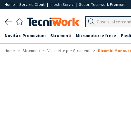
Home
|
Servizio Clienti
|
I nostri Servizi
|
Scopri Tecniwork Premium
Novità e Promozioni
Strumenti
Micromotori e frese
Piedi
Home
Strumenti
Vaschette per Strumenti
Ricambi Monous