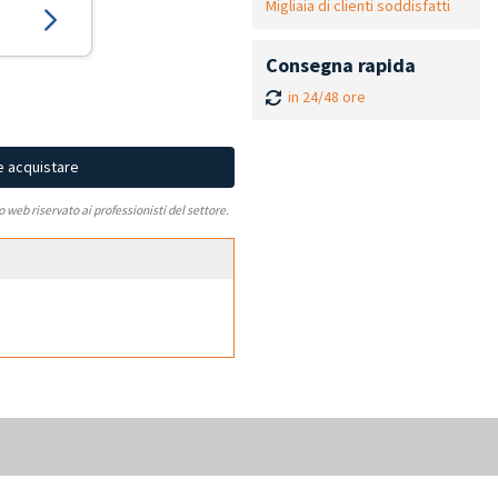
Migliaia di clienti soddisfatti
Consegna rapida
in 24/48 ore
e acquistare
to web riservato ai professionisti del settore.