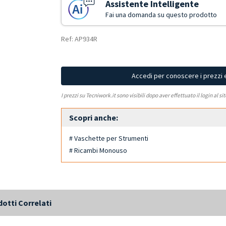
Assistente Intelligente
Fai una domanda su questo prodotto
Ref: AP934R
Accedi per conoscere i prezzi 
I prezzi su Tecniwork.it sono visibili dopo aver effettuato il login al si
Scopri anche:
# Vaschette per Strumenti
# Ricambi Monouso
otti Correlati