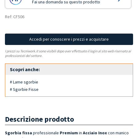
Fai una domanda su questo prodotto
Ref: CF506
Accedi per conoscere i prezzi e acquistare
I prezzi su Tecniwork.it sono visibili dopo aver effettuato il login al sito web riservato ai
professionisti del settore.
Scopri anche:
# Lame sgorbie
# Sgorbie Fisse
Descrizione prodotto
Sgorbia fissa
professionale
Premium
in
Acciaio Inox
con manico