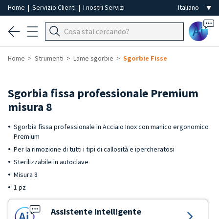
Home
|
Servizio Clienti
|
I nostri Servizi
Ai
Home
Strumenti
Lame sgorbie
Sgorbie Fisse
Sgorbia fissa professionale Premium
misura 8
Sgorbia fissa professionale in Acciaio Inox con manico ergonomico
Premium
Per la rimozione di tutti i tipi di callosità e ipercheratosi
Sterilizzabile in autoclave
Misura 8
1 pz
Assistente Intelligente