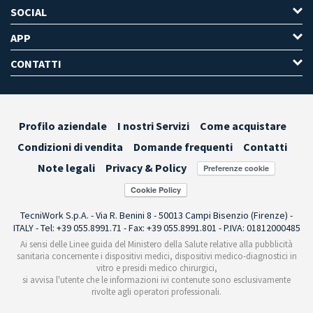
SOCIAL
APP
CONTATTI
Profilo aziendale
I nostri Servizi
Come acquistare
Condizioni di vendita
Domande frequenti
Contatti
Note legali
Privacy & Policy
Preferenze cookie
TecniWork S.p.A. - Via R. Benini 8 - 50013 Campi Bisenzio (Firenze) -
ITALY - Tel: +39 055.8991.71 - Fax: +39 055.8991.801 - P.IVA: 01812000485
Ai sensi delle Linee guida del Ministero della Salute relative alla pubblicità
sanitaria concernente i dispositivi medici, dispositivi medico-diagnostici in
vitro e presidi medico chirurgici,
si avvisa l'utente che le informazioni ivi contenute sono esclusivamente
rivolte agli operatori professionali.