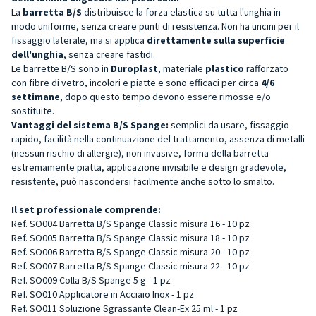
La
barretta B/S
distribuisce la forza elastica su tutta l'unghia in
modo uniforme, senza creare punti di resistenza. Non ha uncini per il
fissaggio laterale, ma si applica
direttamente sulla superficie
dell'unghia
, senza creare fastidi.
Le barrette B/S sono in
Duroplast
, materiale
plastico
rafforzato
con fibre di vetro, incolori e piatte e sono efficaci per circa
4/6
settimane
, dopo questo tempo devono essere rimosse e/o
sostituite.
Vantaggi del sistema B/S Spange:
semplici da usare, fissaggio
rapido, facilità nella continuazione del trattamento, assenza di metalli
(nessun rischio di allergie), non invasive, forma della barretta
estremamente piatta, applicazione invisibile e design gradevole,
resistente, può nascondersi facilmente anche sotto lo smalto.
Il set professionale comprende:
Ref. SO004 Barretta B/S Spange Classic misura 16 - 10 pz
Ref. SO005 Barretta B/S Spange Classic misura 18 - 10 pz
Ref. SO006 Barretta B/S Spange Classic misura 20 - 10 pz
Ref. SO007 Barretta B/S Spange Classic misura 22 - 10 pz
Ref. SO009 Colla B/S Spange 5 g - 1 pz
Ref. SO010 Applicatore in Acciaio Inox - 1 pz
Ref. SO011 Soluzione Sgrassante Clean-Ex 25 ml - 1 pz