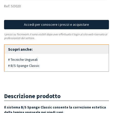
Ref: SO020
Accedi per conoscere i prezzi e acquistare
I prezzi su Tecniwork.it sono visibili dopo aver effettuato il login al sito web riservato ai
professionisti del settore.
Scopri anche:
# Tecniche Ungueali
# B/S Spange Classic
Descrizione prodotto
Il sistema B/S Spange Classic consente la correzione estetica
della lamina ungueale nei piedi sani.