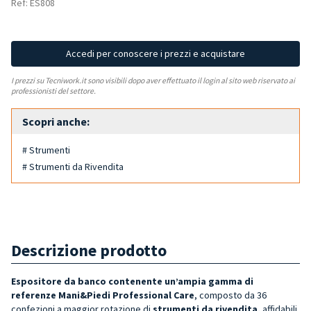
Ref: ES808
Accedi per conoscere i prezzi e acquistare
I prezzi su Tecniwork.it sono visibili dopo aver effettuato il login al sito web riservato ai
professionisti del settore.
Scopri anche:
# Strumenti
# Strumenti da Rivendita
Descrizione prodotto
Espositore da banco contenente un’ampia gamma di
referenze Mani&Piedi Professional Care
, composto da 36
confezioni a maggior rotazione di
strumenti da rivendita,
affidabili