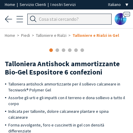
Home
|
Servizio Clienti
|
I nostri Servizi
Ai
Home
Piedi
Talloniere e Rialzi
Talloniere e Rialzi in Gel
Talloniera Antishock ammortizzante
Bio-Gel Espositore 6 confezioni
Talloniera antishock ammortizzante per il sollievo calcaneare in
Tecniwork® Polymer Gel
Assorbe gli urti e gli impatti con il terreno e dona sollievo a tutto il
corpo
Indicata per tallonite, dolore calcaneare plantare e spina
calcaneare
Forma avvolgente, foro e cuscinetti in gel con densità
differenziate