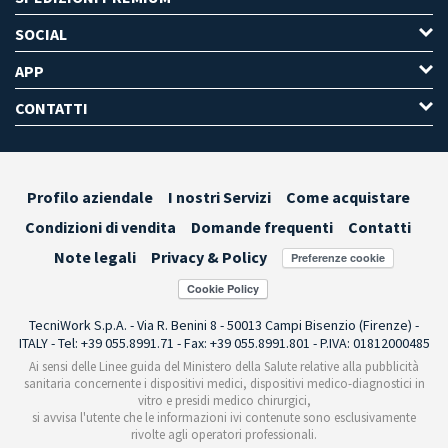
SOCIAL
APP
CONTATTI
Profilo aziendale
I nostri Servizi
Come acquistare
Condizioni di vendita
Domande frequenti
Contatti
Note legali
Privacy & Policy
Preferenze cookie
TecniWork S.p.A. - Via R. Benini 8 - 50013 Campi Bisenzio (Firenze) -
ITALY - Tel: +39 055.8991.71 - Fax: +39 055.8991.801 - P.IVA: 01812000485
Ai sensi delle Linee guida del Ministero della Salute relative alla pubblicità
sanitaria concernente i dispositivi medici, dispositivi medico-diagnostici in
vitro e presidi medico chirurgici,
si avvisa l'utente che le informazioni ivi contenute sono esclusivamente
rivolte agli operatori professionali.