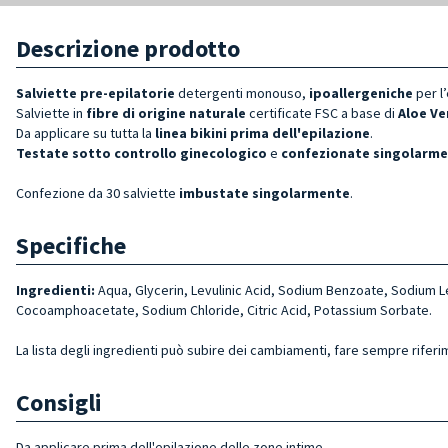
Descrizione prodotto
Salviette pre-epilatorie
detergenti monouso,
ipoallergeniche
per l
Salviette in
fibre di origine naturale
certificate FSC
a base di
Aloe Ve
Da applicare su tutta la
linea bikini prima dell'epilazione
.
Testate sotto controllo ginecologico
e
confezionate singolarm
Confezione da 30 salviette
imbustate singolarmente
.
Specifiche
Ingredienti:
Aqua, Glycerin, Levulinic Acid, Sodium Benzoate, Sodium L
Cocoamphoacetate, Sodium Chloride, Citric Acid, Potassium Sorbate.
La lista degli ingredienti può subire dei cambiamenti, fare sempre riferi
Consigli
Da applicare prima dell'epilazione delle zone intime.