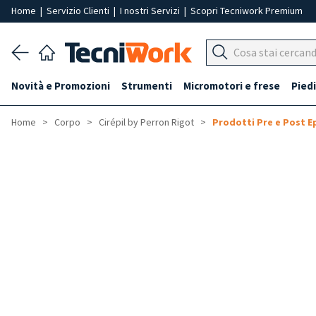
Home
|
Servizio Clienti
|
I nostri Servizi
|
Scopri Tecniwork Premium
Novità e Promozioni
Strumenti
Micromotori e frese
Piedi
Home
Corpo
Cirépil by Perron Rigot
Prodotti Pre e Post E