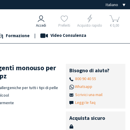
Accedi
Preferiti
Acquisto rapido
€ 0,00
|
Video Consulenza
Formazione
rgenti monouso per
Bisogno di aiuto?
 pz
800 90 40 55
Whatsapp
lergeniche per tutti i tipi di pelle
Scrivici una mail
alcool
Leggi le faq
olarmente
Acquista sicuro