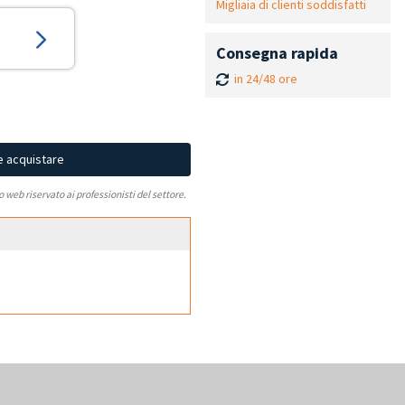
Migliaia di clienti soddisfatti
Consegna rapida
in 24/48 ore
e acquistare
to web riservato ai professionisti del settore.