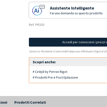
Assistente Intelligente
Fai una domanda su questo prodotto
Ref: PR320
Accedi per conoscere i prezzi 
I prezzi su Tecniwork.it sono visibili dopo aver effettuato il login al si
Scopri anche:
# Cirépil by Perron Rigot
# Prodotti Pre e Post Epilazione
ioni
Prodotti Correlati