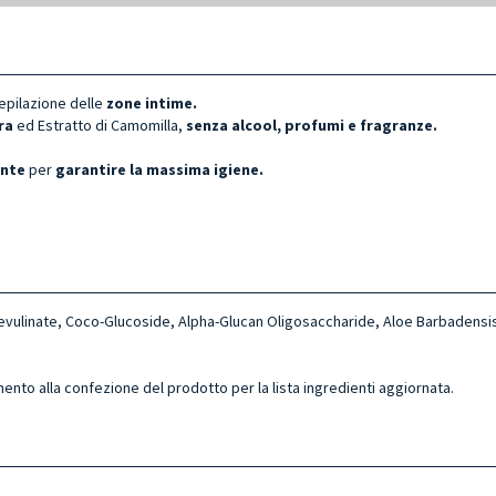
’epilazione delle
zone intime.
ra
ed Estratto di Camomilla,
senza alcool, profumi e fragranze.
ente
per
garantire la massima igiene.
evulinate, Coco-Glucoside, Alpha-Glucan Oligosaccharide, Aloe Barbadensi
mento alla confezione del prodotto per la lista ingredienti aggiornata.