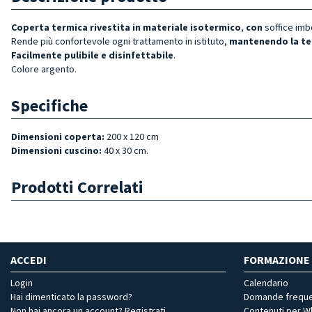
Coperta termica rivestita in materiale isotermico
,
con
soffice imb
Rende più confortevole ogni trattamento in istituto,
mantenendo la t
Facilmente pulibile e disinfettabile
.
Colore argento.
Specifiche
Dimensioni coperta:
200 x 120
cm
Dimensioni cuscino:
40 x 30
cm.
Prodotti Correlati
ACCEDI
FORMAZIONE
Login
Calendario
Hai dimenticato la password?
Domande freque
Non hai ancora un account? Registrati
Contenuti per 