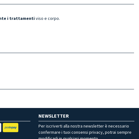
ante i trattamenti
viso e corpo.
NEWSLETTER
Per iscriverti alla nostra newsletter è necessario
confermare i tuoi consensi privacy, potrai sempre
modificarli in qualsiasi momento.