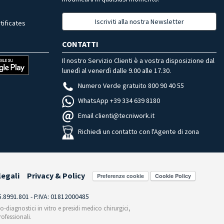
Iscriviti alla nostra Newsletter
tificates
CONTATTI
Il nostro Servizio Clienti è a vostra disposizione dal
lunedì al venerdì dalle 9.00 alle 17.30.
Numero Verde gratuito 800 90 40 55
WhatsApp +39 334 639 8180
Email clienti@tecniwork.it
Richiedi un contatto con l'Agente di zona
legali
Privacy & Policy
Preferenze cookie
55.8991.801 - P.IVA: 01812000485
co-diagnostici in vitro e presidi medico chirurgici,
ofessionali.