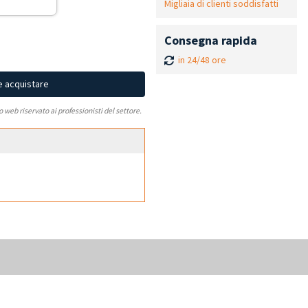
Migliaia di clienti soddisfatti
Consegna rapida
in 24/48 ore
e acquistare
to web riservato ai professionisti del settore.