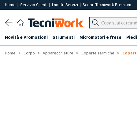
Home
|
Servizio Clienti
|
I nostri Servizi
|
Scopri Tecniwork Premium
Novità e Promozioni
Strumenti
Micromotori e frese
Piedi
Home
Corpo
Apparecchiature
Coperte Termiche
Copert