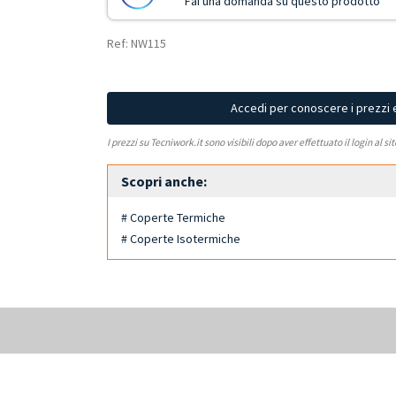
Fai una domanda su questo prodotto
Ref: NW115
Accedi per conoscere i prezzi 
I prezzi su Tecniwork.it sono visibili dopo aver effettuato il login al si
Scopri anche:
# Coperte Termiche
# Coperte Isotermiche