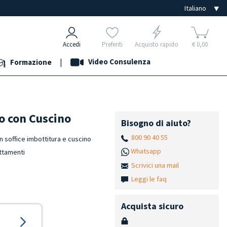
Accedi
Preferiti
Acquisto rapido
€ 0,00
|
Video Consulenza
Formazione
o con Cuscino
Bisogno di aiuto?
800 90 40 55
n soffice imbottitura e cuscino
Whatsapp
attamenti
Scrivici una mail
Leggi le faq
Acquista sicuro