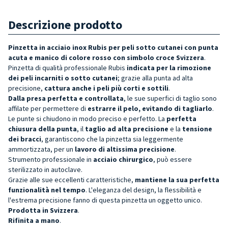
Descrizione prodotto
Pinzetta in acciaio inox Rubis per peli sotto cutanei con punta
acuta e manico di colore rosso con simbolo croce Svizzera
.
Pinzetta di qualità professionale
Rubis
indicata per la rimozione
dei peli incarniti o sotto cutanei
; grazie alla punta ad alta
precisione,
cattura anche i peli più corti e sottili
.
Dalla presa perfetta e
controllata
, le sue superfici di taglio sono
affilate per permettere di
estrarre il pelo, evitando di tagliarlo
.
Le punte si chiudono in modo preciso e perfetto. La
perfetta
chiusura della punta
, il
taglio ad alta precisione
e la
tensione
dei bracci
, garantiscono che la pinzetta sia leggermente
ammortizzata, per un
l
avoro di altissima precisione
.
Strumento professionale in
acciaio chirurgico
, può essere
sterilizzato in autoclave.
Grazie alle sue eccellenti caratteristiche,
mantiene la sua perfetta
funzionalità nel tempo
. L'eleganza del design, la flessibilità e
l'estrema precisione fanno di questa pinzetta un oggetto unico.
Prodotta in Svizzera
.
Rifinita a mano
.