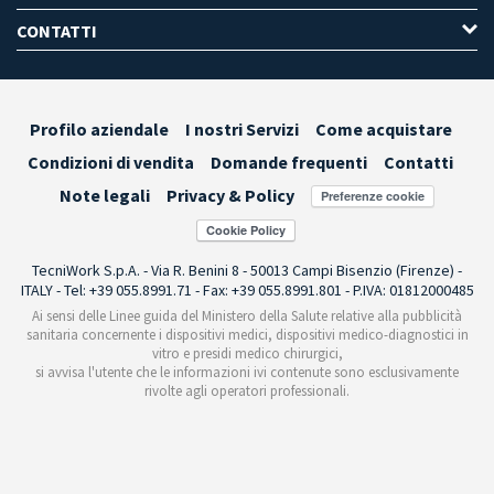
CONTATTI
Profilo aziendale
I nostri Servizi
Come acquistare
Condizioni di vendita
Domande frequenti
Contatti
Note legali
Privacy & Policy
Preferenze cookie
TecniWork S.p.A. - Via R. Benini 8 - 50013 Campi Bisenzio (Firenze) -
ITALY - Tel: +39 055.8991.71 - Fax: +39 055.8991.801 - P.IVA: 01812000485
Ai sensi delle Linee guida del Ministero della Salute relative alla pubblicità
sanitaria concernente i dispositivi medici, dispositivi medico-diagnostici in
vitro e presidi medico chirurgici,
si avvisa l'utente che le informazioni ivi contenute sono esclusivamente
rivolte agli operatori professionali.