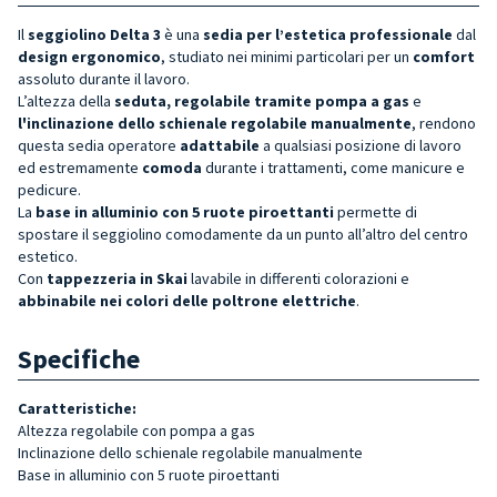
Il
seggiolino Delta 3
è una
sedia per l’estetica professionale
dal
design ergonomico
, studiato nei minimi particolari per un
comfort
assoluto durante il lavoro.
L’altezza della
seduta, regolabile
tramite pompa a gas
e
l
'inclinazione dello
schienale regolabile
manualmente
, rendono
questa sedia operatore
adattabile
a qualsiasi posizione di lavoro
ed estremamente
comoda
durante i trattamenti, come manicure e
pedicure.
La
base in alluminio con
5 ruote piroettanti
permette di
spostare il seggiolino comodamente da un punto all’altro del centro
estetico.
Con
tappezzeria in Skai
lavabile in differenti colorazioni e
abbinabile nei colori delle poltrone elettriche
.
Specifiche
Caratteristiche:
Altezza regolabile con pompa a gas
Inclinazione dello schienale regolabile manualmente
Base in alluminio con 5 ruote piroettanti