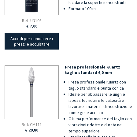
lucidare la superficie ricostruita
Formato 100 ml
Ref: UN108
€ 7,00
Accedi per conoscere i
prezzi e acquistare
Fresa professionale Kuartz
taglio standard 6,0 mm
Fresa professionale Kuartz con
taglio standard e punta conica
Ideale per abbassare le unghie
ispessite, ridurre le callosità e
lavorare i materiali di ricostruzione
come gel e acrilico
Ottima performance del taglio con
Ref: CM111
vibrazioni ridotte e durata nel
€ 29,80
tempo superiore
Sterilizzabile in autoclave