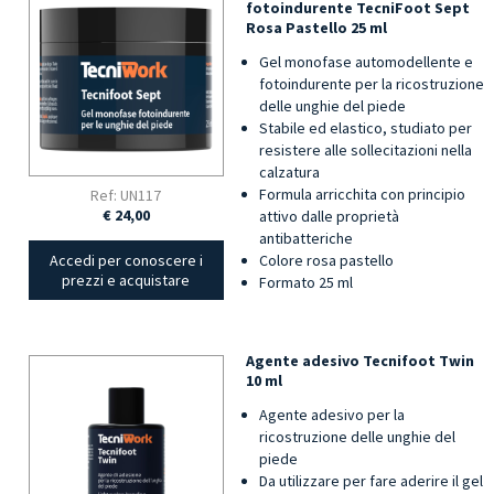
fotoindurente TecniFoot Sept
Rosa Pastello 25 ml
Gel monofase automodellente e
fotoindurente per la ricostruzione
delle unghie del piede
Stabile ed elastico, studiato per
resistere alle sollecitazioni nella
calzatura
Formula arricchita con principio
Ref: UN117
€ 24,00
attivo dalle proprietà
antibatteriche
Colore rosa pastello
Accedi per conoscere i
prezzi e acquistare
Formato 25 ml
Agente adesivo Tecnifoot Twin
10 ml
Agente adesivo per la
ricostruzione delle unghie del
piede
Da utilizzare per fare aderire il gel