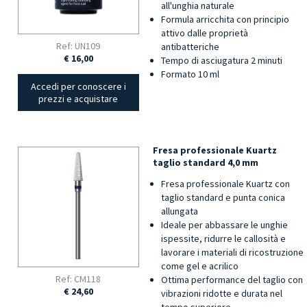
all'unghia naturale
Formula arricchita con principio
attivo dalle proprietà
Ref: UN109
antibatteriche
€ 16,00
Tempo di asciugatura 2 minuti
Formato 10 ml
Accedi per conoscere i
prezzi e acquistare
Fresa professionale Kuartz
taglio standard 4,0 mm
Fresa professionale Kuartz con
taglio standard e punta conica
allungata
Ideale per abbassare le unghie
ispessite, ridurre le callosità e
lavorare i materiali di ricostruzione
come gel e acrilico
Ref: CM118
Ottima performance del taglio con
€ 24,60
vibrazioni ridotte e durata nel
tempo superiore