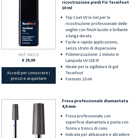
ricostruzione piedi Fix Tecnifoot
10 ml
Top Coat UV in Gel per la
ricostruzione professionale delle
unghie con finish lucido e brillante
a lunga durata
Facile e rapida applicazione,
senza strato di dispersione
Polimerizzazione: 1 minuto in
Ref: UN119
€ 29,00
Lampada UV LED-R
Ideale per la sigillatura di gel
Tecnifoot
Accedi per conoscere i
prezzi e acquistare
Formato 10 ml
Fresa professionale diamantata
4,0 mm
Fresa professionale con
superficie diamantata e punta con
forma a tronco di cono
Indicata per abbassare e abradere