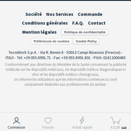
Société
Nos Services
Commande
Conditions générales
F.A.Q.
Contact
Mention légales
Préférences de cookies
TecniWork S.p.A. - Via R. Benini 8 - 50013 Campi Bisenzio (Firenze) -
ITALY - Tel: +39 055.8991.71 - Fax: +39 055.8991.801 - P.IVA: 01812000485
Conformément aux directives du Ministère de la Santé concernant la publicité
médicale sur les dispositifs médicaux, les dispositifs médico-diagnostiques in
vitro et les dispositifs médico-chirurgicaux,
on informe les utilisateurs que les informations contenues ici sont
uniquement destinées aux professionnels du secteur.
Notification lors de la collecte
Connexion
Favoris
Achat rapide
€ 0,00