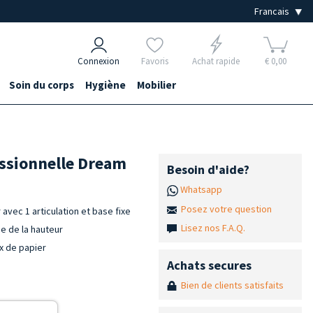
Connexion
Favoris
Achat rapide
€ 0,00
Soin du corps
Hygiène
Mobilier
essionnelle Dream
Besoin d'aide?
Whatsapp
Posez votre question
avec 1 articulation et base fixe
Lisez nos F.A.Q.
e de la hauteur
ux de papier
Achats secures
Bien de clients satisfaits