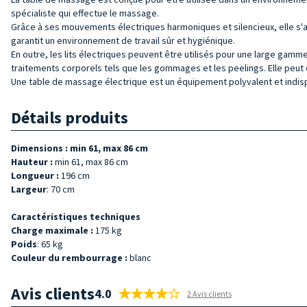
spécialiste qui effectue le massage.
Grâce à ses mouvements électriques harmoniques et silencieux, elle s'ad
garantit un environnement de travail sûr et hygiénique.
En outre, les lits électriques peuvent être utilisés pour une large gamme 
traitements corporels tels que les gommages et les peelings. Elle peut 
Une table de massage électrique est un équipement polyvalent et indispen
Détails produits
Dimensions : min 61, max 86 cm
H
auteur :
min 61, max 86 cm
Longueur :
196 cm
Largeur
: 70 cm
Caractéristiques techniques
Charge maximale :
175 kg
Poids
: 65 kg
Couleur du rembourrage :
blanc
Avis clients
4.0
2 Avis clients