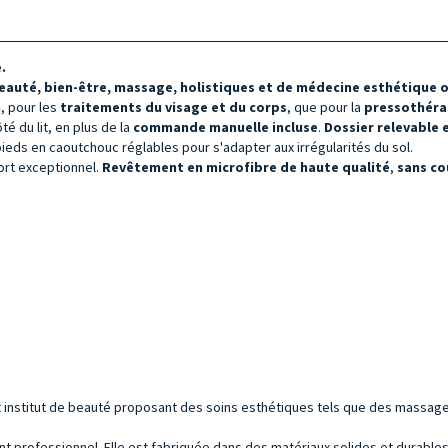
.
eauté, bien-être, massage, holistiques et de médecine esthétique 
n
, pour les
traitements du visage et du corps
, que pour la
pressothéra
 du lit, en plus de la
commande manuelle incluse
.
Dossier relevable
pieds en caoutchouc réglables pour s'adapter aux irrégularités du sol.
ort exceptionnel.
Revêtement en
microfibre
de haute qualité
,
sans co
institut de beauté proposant des soins esthétiques tels que des massages
 professionnel. Elle est fabriquée dans des matériaux solides et durables,