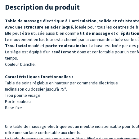
Description du produit
Table de massage électrique à 1 articulation
,
solide et résistante
Avec une structure
en acier laqué
, idéale pour tous les
centres
de
b
Elle peut être utilisée aussi bien comme
lit de
massage
et d'
épilatio
Le mouvement en hauteur est actionné par la commande située sur le côté
Trou facial
moulé et
porte-rouleau inclus
. La base est fixée par des 
Le siège est équipé d'un
revêtement
doux et confortable pour un conf
temps.
Couleur blanche.
Caractéristiques fonctionnelles :
Table de soins réglable en hauteur par commande électrique
Inclinaison du dossier jusqu'à 75°.
Trou pour le visage
Porte-rouleau
Base fixe
Une table de massage électrique est un meuble indispensable pour tout 
offre une surface confortable aux clients.
La table de massage est conçue pour être utilisée dans un environnement