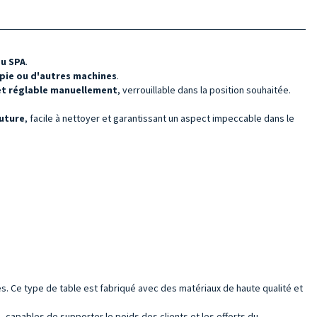
ou SPA
.
pie ou d'autres machines
.
 et réglable manuellement
, verrouillable dans la position souhaitée.
uture
, facile à nettoyer et garantissant un aspect impeccable dans le
. Ce type de table est fabriqué avec des matériaux de haute qualité et
 capables de supporter le poids des clients et les efforts du