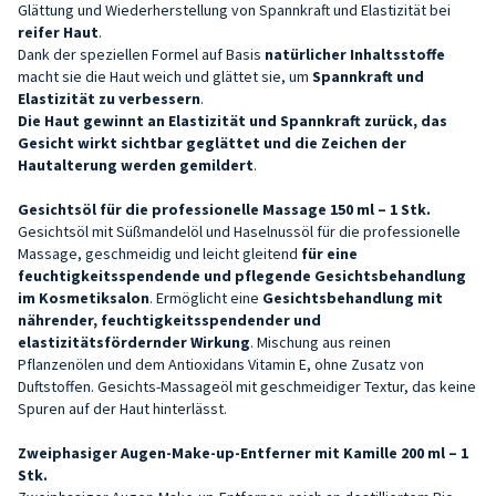
Glättung und Wiederherstellung von Spannkraft und Elastizität bei
reifer Haut
.
Dank der speziellen Formel auf Basis
natürlicher Inhaltsstoffe
macht sie die Haut weich und glättet sie, um
Spannkraft und
Elastizität zu verbessern
.
Die Haut gewinnt an Elastizität und Spannkraft zurück, das
Gesicht wirkt sichtbar geglättet und
die Zeichen der
Hautalterung werden gemildert
.
Gesichtsöl für die professionelle Massage 150 ml – 1 Stk.
Gesichtsöl mit Süßmandelöl und Haselnussöl für die professionelle
Massage, geschmeidig und leicht gleitend
für eine
feuchtigkeitsspendende und pflegende Gesichtsbehandlung
im Kosmetiksalon
. Ermöglicht eine
Gesichtsbehandlung mit
nährender, feuchtigkeitsspendender und
elastizitätsfördernder Wirkung
. Mischung aus reinen
Pflanzenölen und dem Antioxidans Vitamin E, ohne Zusatz von
Duftstoffen. Gesichts-Massageöl mit geschmeidiger Textur, das keine
Spuren auf der Haut hinterlässt.
Zweiphasiger Augen-Make-up-Entferner mit Kamille 200 ml – 1
Stk.