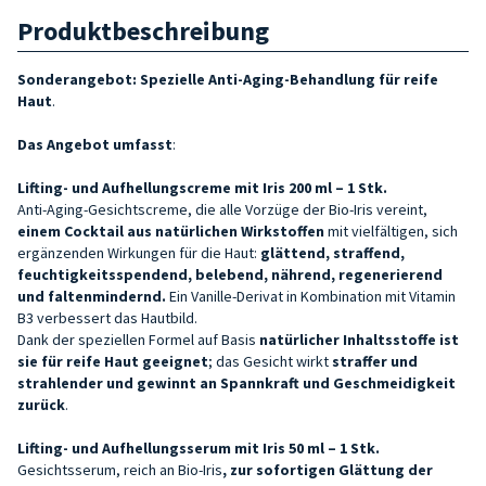
Produktbeschreibung
Sonderangebot: Spezielle Anti-Aging-Behandlung für reife
Haut
.
Das Angebot
umfasst
:
Lifting- und Aufhellungscreme mit Iris 200 ml – 1 Stk.
Anti-Aging-Gesichtscreme, die alle Vorzüge der Bio-Iris vereint,
einem Cocktail aus natürlichen Wirkstoffen
mit vielfältigen, sich
ergänzenden Wirkungen für die Haut:
glättend, straffend,
feuchtigkeitsspendend, belebend, nährend, regenerierend
und faltenmindernd.
Ein Vanille-Derivat in Kombination mit Vitamin
B3 verbessert das Hautbild.
Dank der speziellen Formel auf Basis
natürlicher Inhaltsstoffe
ist
sie für reife Haut geeignet
; das Gesicht wirkt
straffer und
strahlender und gewinnt an Spannkraft und Geschmeidigkeit
zurück
.
Lifting- und Aufhellungsserum mit Iris 50 ml – 1 Stk.
Gesichtsserum, reich an Bio-Iris
, zur sofortigen Glättung der