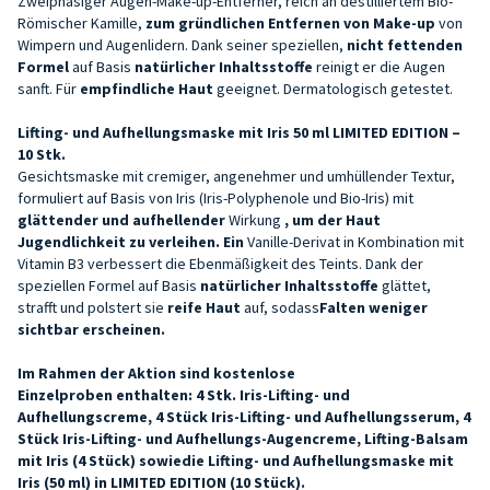
Zweiphasiger Augen-Make-up-Entferner, reich an destilliertem Bio-
Römischer Kamille,
zum gründlichen Entfernen von Make-up
von
Wimpern und Augenlidern. Dank seiner speziellen,
nicht fettenden
Formel
auf Basis
natürlicher Inhaltsstoffe
reinigt er die Augen
sanft. Für
empfindliche Haut
geeignet. Dermatologisch getestet.
Lifting- und Aufhellungsmaske mit Iris 50 ml LIMITED EDITION –
10 Stk.
Gesichtsmaske mit cremiger, angenehmer und umhüllender Textur,
formuliert auf Basis von Iris (Iris-Polyphenole und Bio-Iris) mit
glättender und aufhellender
Wirkung
, um der Haut
Jugendlichkeit zu verleihen. Ein
Vanille-Derivat in Kombination mit
Vitamin B3 verbessert die Ebenmäßigkeit des Teints. Dank der
speziellen Formel auf Basis
natürlicher Inhaltsstoffe
glättet,
strafft und polstert sie
reife Haut
auf, sodass
Falten weniger
sichtbar erscheinen.
Im Rahmen der
Aktion
sind
kostenlose
Einzelproben
enthalten
:
4 Stk. Iris-Lifting- und
Aufhellungscreme, 4 Stück Iris-Lifting- und Aufhellungsserum, 4
Stück Iris-Lifting- und Aufhellungs-Augencreme, Lifting-Balsam
mit Iris (4 Stück) sowie
die Lifting- und Aufhellungsmaske mit
Iris (50 ml) in LIMITED EDITION (10 Stück).