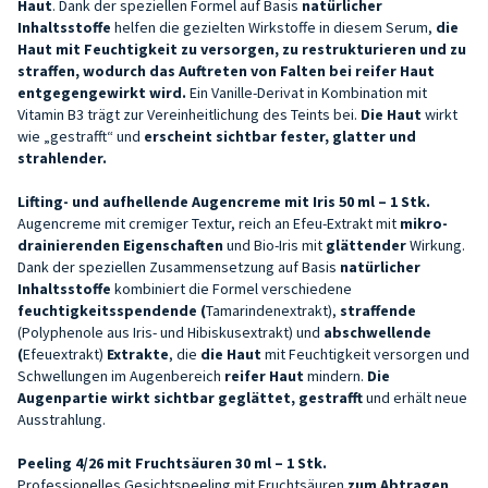
Haut
. Dank der speziellen Formel auf Basis
natürlicher
Inhaltsstoffe
helfen die gezielten Wirkstoffe in diesem Serum,
die
Haut mit Feuchtigkeit zu versorgen, zu restrukturieren und zu
straffen, wodurch das Auftreten von Falten bei reifer Haut
entgegengewirkt wird.
Ein Vanille-Derivat in Kombination mit
Vitamin B3 trägt zur Vereinheitlichung des Teints bei.
Die Haut
wirkt
wie „gestrafft“ und
erscheint sichtbar fester, glatter und
strahlender.
Lifting- und aufhellende Augencreme mit Iris 50 ml – 1 Stk.
Augencreme mit cremiger Textur, reich an Efeu-Extrakt mit
mikro-
drainierenden Eigenschaften
und Bio-Iris mit
glättender
Wirkung.
Dank der speziellen Zusammensetzung auf Basis
natürlicher
Inhaltsstoffe
kombiniert die Formel verschiedene
feuchtigkeitsspendende (
Tamarindenextrakt),
straffende
(Polyphenole aus Iris- und Hibiskusextrakt) und
abschwellende
(
Efeuextrakt)
Extrakte
, die
die Haut
mit Feuchtigkeit versorgen und
Schwellungen im Augenbereich
reifer Haut
mindern.
Die
Augenpartie wirkt sichtbar geglättet, gestrafft
und erhält neue
Ausstrahlung.
Peeling 4/26 mit Fruchtsäuren 30 ml – 1 Stk.
Professionelles Gesichtspeeling mit Fruchtsäuren
zum Abtragen