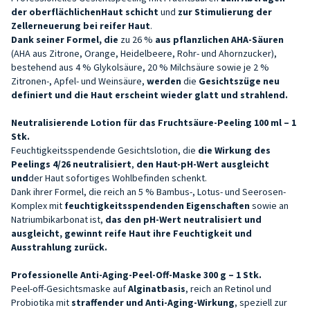
der
oberflächlichen
Haut
schicht
und
zur Stimulierung der
Zellerneuerung bei
reifer Haut
.
Dank seiner Formel, die
zu 26 %
aus pflanzlichen AHA-Säuren
(AHA aus Zitrone, Orange, Heidelbeere, Rohr- und Ahornzucker),
bestehend aus 4 % Glykolsäure, 20 % Milchsäure sowie je 2 %
Zitronen-, Apfel- und Weinsäure,
werden
die
Gesichtszüge neu
definiert und die Haut erscheint wieder glatt und strahlend.
Neutralisierende Lotion für das Fruchtsäure-Peeling 100 ml – 1
Stk.
Feuchtigkeitsspendende Gesichtslotion, die
die Wirkung des
Peelings 4/26 neutralisiert
,
den Haut-pH-Wert ausgleicht
und
der Haut sofortiges Wohlbefinden schenkt.
Dank ihrer Formel, die reich an 5 % Bambus-, Lotus- und Seerosen-
Komplex mit
feuchtigkeitsspendenden Eigenschaften
sowie an
Natriumbikarbonat ist,
das den pH-Wert neutralisiert und
ausgleicht, gewinnt reife Haut ihre Feuchtigkeit und
Ausstrahlung zurück.
Professionelle Anti-Aging-Peel-Off-Maske 300 g – 1 Stk.
Peel-off-Gesichtsmaske auf
Alginatbasis
, reich an Retinol und
Probiotika mit
straffender und Anti-Aging-Wirkung
, speziell zur