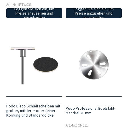
Art.-Nr.: IPTW031
Loggen Sie sich ein, um
Loggen Sie sich ein, um
Preise anzusehen und
Preise anzusehen und
einzukaufen
einzukaufen
Podo Disco Schleifscheiben mit
Podo Professional Edelstahl-
grober, mittlerer oder feiner
Mandrel 20 mm
Körnung und Standarddicke
Art.-Nr.: CM011