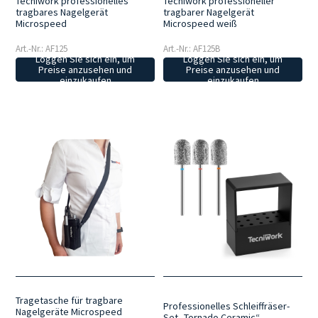
Tecniwork professionelles
Tecniwork professioneller
tragbares Nagelgerät
tragbarer Nagelgerät
Microspeed
Microspeed weiß
Art.-Nr.: AF125
Art.-Nr.: AF125B
Loggen Sie sich ein, um
Loggen Sie sich ein, um
Preise anzusehen und
Preise anzusehen und
einzukaufen
einzukaufen
Tragetasche für tragbare
Professionelles Schleiffräser-
Nagelgeräte Microspeed
Set „Tornado Ceramic“