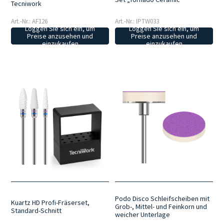
Tecniwork
Art.-Nr.: AF126
Art.-Nr.: IPTW033
Loggen Sie sich ein, um
Loggen Sie sich ein, um
Preise anzusehen und
Preise anzusehen und
einzukaufen
einzukaufen
Podo Disco Schleifscheiben mit
Kuartz HD Profi-Fräserset,
Grob-, Mittel- und Feinkorn und
Standard-Schnitt
weicher Unterlage