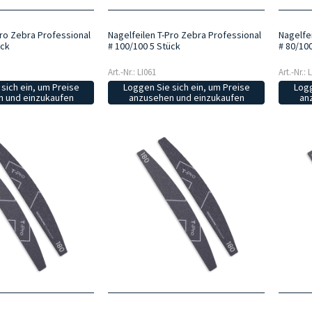
Pro Zebra Professional
Nagelfeilen T-Pro Zebra Professional
Nagelfe
ück
# 100/100 5 Stück
# 80/10
Art.-Nr.: LI061
Art.-Nr.: 
sich ein, um Preise
Loggen Sie sich ein, um Preise
Logg
 und einzukaufen
anzusehen und einzukaufen
an