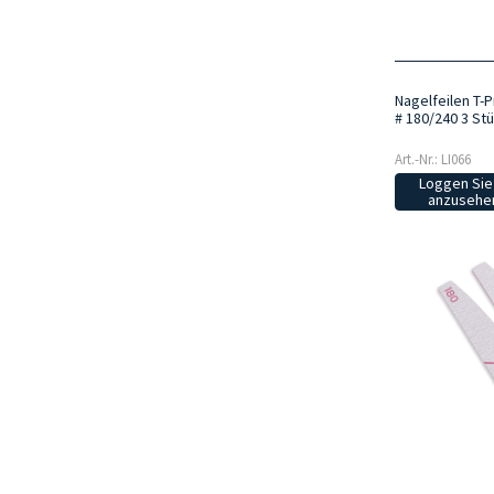
Nagelfeilen T-P
# 180/240 3 St
Art.-Nr.: LI066
Loggen Sie 
anzusehen