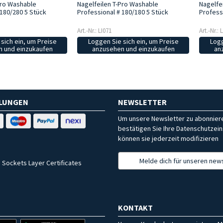
Pro Washable
Nagelfeilen T-Pro Washable
Nagelfe
 180/280 5 Stück
Professional # 180/180 5 Stück
Profess
Art.-Nr.: LI071
Art.-Nr.: 
sich ein, um Preise
Loggen Sie sich ein, um Preise
Logg
 und einzukaufen
anzusehen und einzukaufen
an
HLUNGEN
NEWSLETTER
Um unsere Newsletter zu abonniere
bestätigen Sie Ihre Datenschutzein
können sie jederzeit modifizieren
Melde dich für unseren news
 Sockets Layer Certificates
KONTAKT