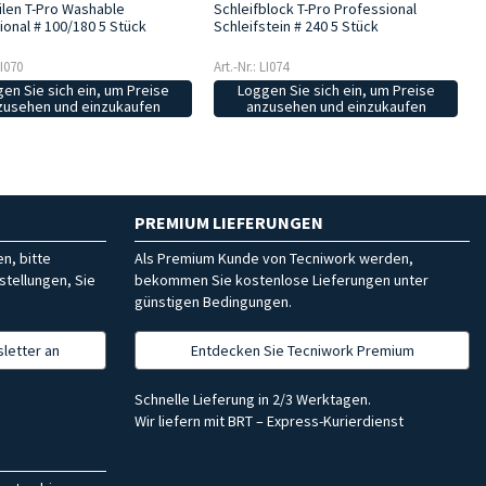
Schleifblock T-Pro Professional
ilen T-Pro Washable
Schleifstein # 240 5 Stück
ional # 100/180 5 Stück
Art.-Nr.: LI074
LI070
Loggen Sie sich ein, um Preise
en Sie sich ein, um Preise
anzusehen und einzukaufen
zusehen und einzukaufen
PREMIUM LIEFERUNGEN
n, bitte
Als Premium Kunde von Tecniwork werden,
stellungen, Sie
bekommen Sie kostenlose Lieferungen unter
günstigen Bedingungen.
letter an
Entdecken Sie Tecniwork Premium
Schnelle Lieferung in 2/3 Werktagen.
Wir liefern mit BRT – Express-Kurierdienst