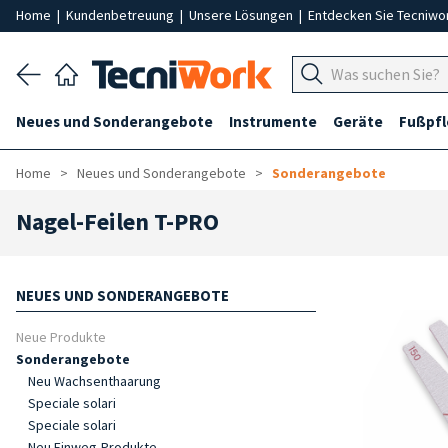
Home
|
Kundenbetreuung
|
Unsere Lösungen
|
Entdecken Sie Tecniwo
Neues und Sonderangebote
Instrumente
Geräte
Fußpf
Home
Neues und Sonderangebote
Sonderangebote
Nagel-Feilen T-PRO
NEUES UND SONDERANGEBOTE
Neue Produkte
Sonderangebote
Neu Wachsenthaarung
Speciale solari
Speciale solari
Neu Einweg-Produkte