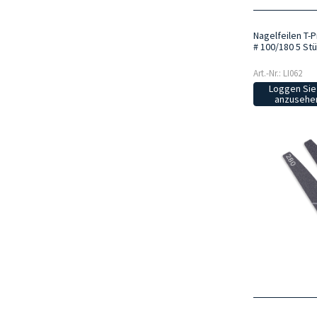
Nagelfeilen T-
# 100/180 5 St
Art.-Nr.: LI062
Loggen Sie 
anzusehen