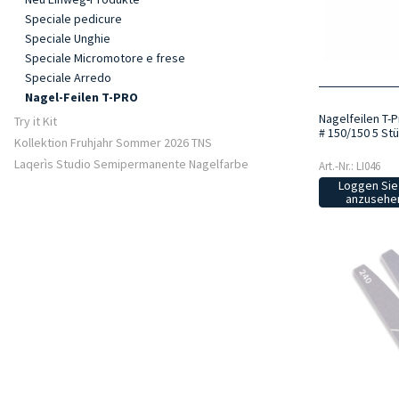
Speciale pedicure
Speciale Unghie
Speciale Micromotore e frese
Speciale Arredo
Nagel-Feilen T-PRO
Nagelfeilen T-
Try it Kit
# 150/150 5 St
Kollektion Fruhjahr Sommer 2026 TNS
Laqerìs Studio Semipermanente Nagelfarbe
Art.-Nr.: LI046
Loggen Sie 
anzusehen