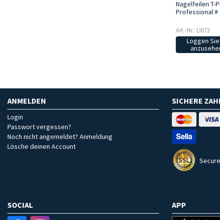
Nagelfeilen T-
Professional #
Art.-Nr.: LI072
Loggen Sie 
anzusehen
ANMELDEN
SICHERE ZA
Login
Passwort vergessen?
Noch nicht angemeldet? Anmeldung
Lösche deinen Account
Secure
SOCIAL
APP