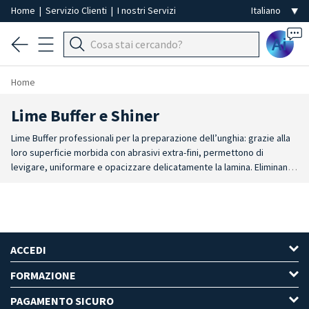
Home
|
Servizio Clienti
|
I nostri Servizi
Ai
Home
Lime Buffer e Shiner
Lime Buffer professionali per la preparazione dell’unghia: grazie alla
loro superficie morbida con abrasivi extra-fini, permettono di
levigare, uniformare e opacizzare delicatamente la lamina. Eliminano
segni di limatura e micro-imperfezioni, creando una base liscia e
regolare che assicura la perfetta aderenza di smalti,
semipermanenti, gel e acrilico. Lima Shiner professionale: la lima
lucidante double face con superfici ultra-lisce che elimina opacità e
micro-graffi, rendendo l’unghia naturale immediatamente luminosa
ACCEDI
con un finish effetto specchio. Il completamento ideale di ogni
manicure e pedicure: unghie lisce, uniformi e naturalmente brillanti,
FORMAZIONE
per un risultato professionale che dura.
PAGAMENTO SICURO