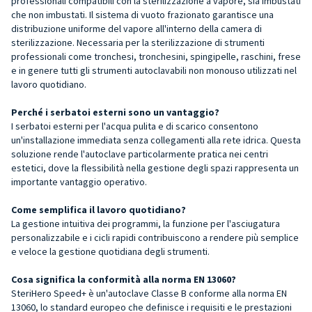
professionali compatibili con la sterilizzazione a vapore, sia imbustati
che non imbustati. Il sistema di vuoto frazionato garantisce una
distribuzione uniforme del vapore all'interno della camera di
sterilizzazione. Necessaria per la sterilizzazione di strumenti
professionali come tronchesi, tronchesini, spingipelle, raschini, frese
e in genere tutti gli strumenti autoclavabili non monouso utilizzati nel
lavoro quotidiano.
Perché i serbatoi esterni sono un vantaggio?
I serbatoi esterni per l'acqua pulita e di scarico consentono
un'installazione immediata senza collegamenti alla rete idrica. Questa
soluzione rende l'autoclave particolarmente pratica nei centri
estetici, dove la flessibilità nella gestione degli spazi rappresenta un
importante vantaggio operativo.
Come semplifica il lavoro quotidiano?
La gestione intuitiva dei programmi, la funzione per l'asciugatura
personalizzabile e i cicli rapidi contribuiscono a rendere più semplice
e veloce la gestione quotidiana degli strumenti.
Cosa significa la conformità alla norma EN 13060?
SteriHero Speed+ è un'autoclave Classe B conforme alla norma EN
13060, lo standard europeo che definisce i requisiti e le prestazioni