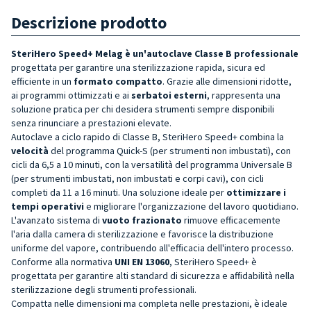
Descrizione prodotto
SteriHero Speed+ Melag è un'autoclave Classe B professionale
progettata per garantire una sterilizzazione rapida, sicura ed
efficiente in un
formato compatto
. Grazie alle dimensioni ridotte,
ai programmi ottimizzati e ai
serbatoi esterni
, rappresenta una
soluzione pratica per chi desidera strumenti sempre disponibili
senza rinunciare a prestazioni elevate.
Autoclave a ciclo rapido di Classe B, SteriHero Speed+ combina la
velocità
del programma Quick-S (per strumenti non imbustati), con
cicli da 6,5 a 10 minuti, con la versatilità del programma Universale B
(per strumenti imbustati, non imbustati e corpi cavi), con cicli
completi da 11 a 16 minuti. Una soluzione ideale per
ottimizzare i
tempi operativi
e migliorare l'organizzazione del lavoro quotidiano.
L'avanzato sistema di
vuoto frazionato
rimuove efficacemente
l'aria dalla camera di sterilizzazione e favorisce la distribuzione
uniforme del vapore, contribuendo all'efficacia dell'intero processo.
Conforme alla normativa
UNI EN 13060
, SteriHero Speed+ è
progettata per garantire alti standard di sicurezza e affidabilità nella
sterilizzazione degli strumenti professionali.
Compatta nelle dimensioni ma completa nelle prestazioni, è ideale