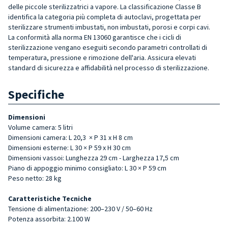
delle piccole sterilizzatrici a vapore. La classificazione Classe B
identifica la categoria più completa di autoclavi, progettata per
sterilizzare strumenti imbustati, non imbustati, porosi e corpi cavi.
La conformità alla norma EN 13060 garantisce che i cicli di
sterilizzazione vengano eseguiti secondo parametri controllati di
temperatura, pressione e rimozione dell'aria. Assicura elevati
standard di sicurezza e affidabilità nel processo di sterilizzazione.
Specifiche
Dimensioni
Volume camera: 5 litri
Dimensioni camera: L
20,3
× P
31
x H
8
cm
Dimensioni esterne: L 30 × P 59 x H
30
cm
Dimensioni vassoi: Lunghezza 29 cm - Larghezza 17,5 cm
Piano di appoggio minimo consigliato: L 30 × P 59 cm
Peso netto: 28 kg
Caratteristiche Tecniche
Tensione di alimentazione: 200–230 V / 50–60 Hz
Potenza assorbita: 2.100 W