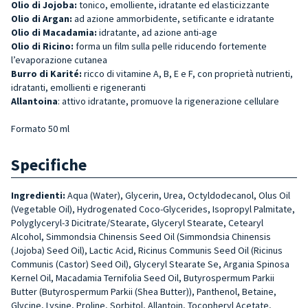
Olio di Jojoba:
tonico, emolliente, idratante ed elasticizzante
Olio di Argan:
ad azione ammorbidente, setificante e idratante
Olio di Macadamia:
idratante, ad azione anti-age
Olio di Ricino:
forma un film sulla pelle riducendo fortemente
l’evaporazione cutanea
Burro di Karité:
ricco di vitamine A, B, E e F, con proprietà nutrienti,
idratanti, emollienti e rigeneranti
Allantoina
: attivo idratante, promuove la rigenerazione cellulare
Formato 50 ml
Specifiche
Ingredienti:
Aqua (Water), Glycerin, Urea, Octyldodecanol, Olus Oil
(Vegetable Oil), Hydrogenated Coco-Glycerides, Isopropyl Palmitate,
Polyglyceryl-3 Dicitra­te/Stearate, Glyceryl Stearate, Cetearyl
Alcohol, Simmondsia Chinensis Seed Oil (Simmondsia Chinensis
(Jojoba) Seed Oil), Lactic Acid, Ricinus Communis Seed Oil (Ricinus
Communis (Castor) Seed Oil), Glyceryl Stearate Se, Argania Spinosa
Kernel Oil, Macadamia Ternifolia Seed Oil, Butyrospermum Parkii
Butter (Butyrospermum Parkii (Shea Butter)), Panthenol, Betaine,
Glycine, Lysine, Proline, Sorbitol, Allan­toin, Tocopheryl Acetate,