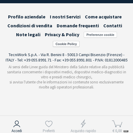
Profilo aziendale
I nostri Servizi
Come acquistare
Condizioni di vendita
Domande frequenti
Contatti
Note legali
Privacy & Policy
Preferenze cookie
TecniWork S.p.A. - Via R. Benini 8 - 50013 Campi Bisenzio (Firenze) -
ITALY - Tel: +39 055.8991.71 - Fax: +39 055.8991.801 - P.IVA: 01812000485
Ai sensi delle Linee guida del Ministero della Salute relative alla pubblicità
sanitaria concernente i dispositivi medici, dispositivi medico-diagnostici in
vitro e presidi medico chirurgici,
si avvisa l'utente che le informazioni ivi contenute sono esclusivamente
rivolte agli operatori professionali.
Informativa sulla raccolta
Accedi
Preferiti
Acquisto rapido
€ 0,00