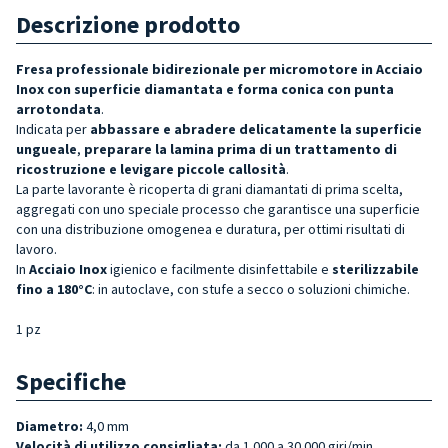
Descrizione prodotto
Fresa professionale bidirezionale per micromotore in Acciaio
Inox con superficie diamantata e forma conica con punta
arrotondata
.
Indicata per
a
bbassare e abradere delicatamente la superficie
ungueale
,
preparare la lamina prima di un trattamento di
ricostruzione e levigare piccole callosità
.
La parte lavorante è ricoperta di grani diamantati di prima scelta,
aggregati con uno speciale processo che garantisce una superficie
con una distribuzione omogenea e duratura, per ottimi risultati di
lavoro.
In
Acciaio Inox
igienico e facilmente disinfettabile e
sterilizzabile
fino a 180°C
: in autoclave, con stufe a secco o soluzioni chimiche.
1 pz
Specifiche
Diametro:
4,0 mm
Velocità di utilizzo consigliata:
da 1.000 a 30.000 giri/min