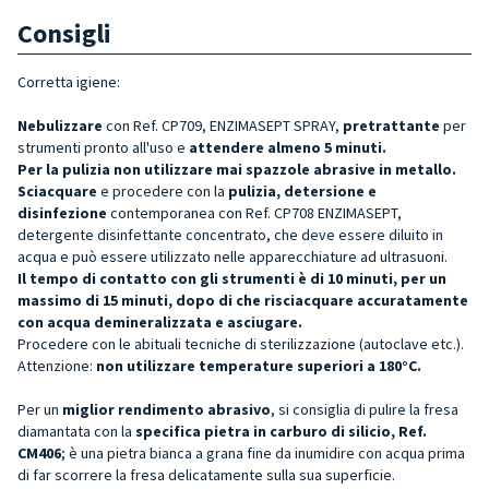
Consigli
Corretta igiene:
Nebulizzare
con Ref. CP709, ENZIMASEPT SPRAY,
pretrattante
per
strumenti pronto all'uso e
attendere almeno 5 minuti.
Per la pulizia non utilizzare mai spazzole abrasive in metallo.
Sciacquare
e procedere con la
pulizia, detersione e
disinfezione
contemporanea con Ref. CP708 ENZIMASEPT,
detergente disinfettante concentrato, che deve essere diluito in
acqua e può essere utilizzato nelle apparecchiature ad ultrasuoni.
Il tempo di contatto con gli strumenti è di 10 minuti, per un
massimo di 15 minuti, dopo di che risciacquare accuratamente
con acqua demineralizzata e asciugare.
Procedere con le abituali tecniche di sterilizzazione (autoclave etc.).
Attenzione:
non utilizzare temperature superiori a 180°C.
Per un
miglior rendimento abrasivo
, si consiglia di pulire la fresa
diamantata con la
specifica pietra in carburo di silicio, Ref.
CM406
; è una pietra bianca a grana fine da inumidire con acqua prima
di far scorrere la fresa delicatamente sulla sua superficie.