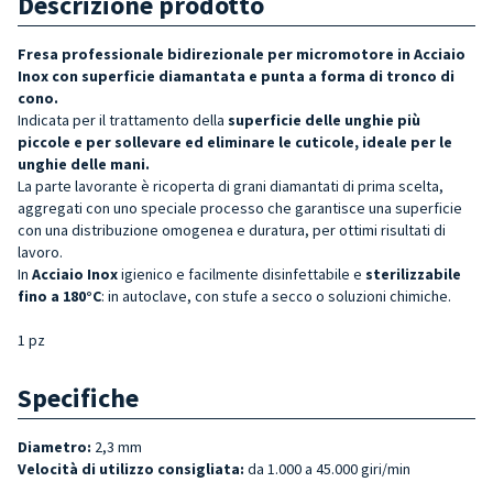
Descrizione prodotto
Fresa professionale bidirezionale per micromotore in Acciaio
Inox con superficie diamantata e punta a f
orma di tronco di
cono.
Indicata per il trattamento della
superficie delle unghie più
piccole e per sollevare ed eliminare le cuticole, ideale per le
unghie delle mani.
La parte lavorante è ricoperta di grani diamantati di prima scelta,
aggregati con uno speciale processo che garantisce una superficie
con una distribuzione omogenea e duratura, per ottimi risultati di
lavoro.
In
Acciaio Inox
igienico e facilmente disinfettabile e
sterilizzabile
fino a 180°C
: in autoclave, con stufe a secco o soluzioni chimiche.
1 pz
Specifiche
Diametro:
2,3 mm
Velocità di utilizzo consigliata:
da 1.000 a 45.000 giri/min