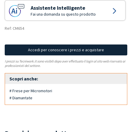
Assistente Intelligente
Fai una domanda su questo prodotto
Ref: CM654
Accedi per conoscere i prezzi e acquistare
I prezzi su Tecniwork.it sono visibili dopo aver effettuato il login al sito web riservato ai
professionisti del settore.
Scopri anche:
# Frese per Micromotori
# Diamantate