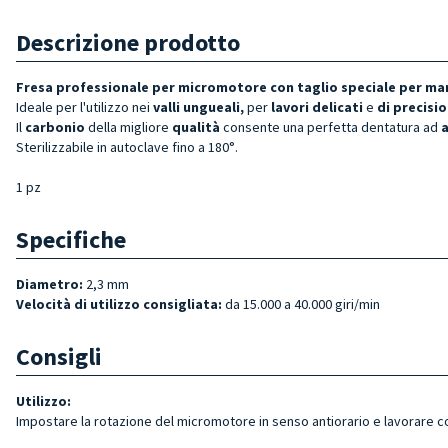
Descrizione prodotto
Fresa professionale per micromotore con taglio speciale per man
Ideale per l'utilizzo nei
valli ungueali,
per
lavori delicati
e
di precisi
Il
carbonio
della migliore
qualità
consente una perfetta dentatura ad
a
Sterilizzabile in autoclave fino a 180°.
1 pz
Specifiche
Diametro:
2,3 mm
Velocità di utilizzo consigliata:
da 15.000 a 40.000 giri/min
Consigli
Utilizzo:
Impostare la rotazione del micromotore in senso antiorario e lavorare co