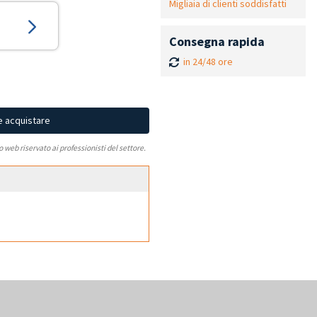
Migliaia di clienti soddisfatti
Consegna rapida
in 24/48 ore
e acquistare
to web riservato ai professionisti del settore.