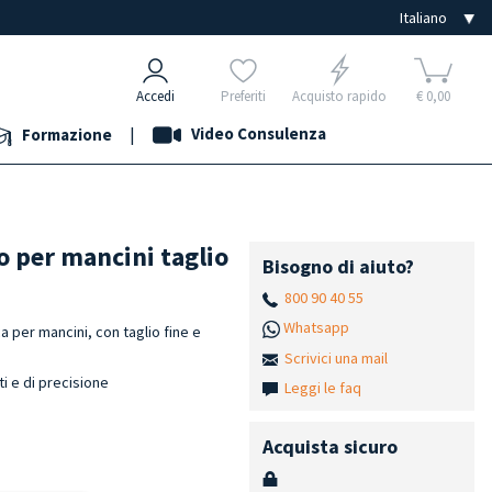
Accedi
Preferiti
Acquisto rapido
€ 0,00
|
Video Consulenza
Formazione
o per mancini taglio
Bisogno di aiuto?
800 90 40 55
Whatsapp
 per mancini, con taglio fine e
Scrivici una mail
ati e di precisione
Leggi le faq
Acquista sicuro