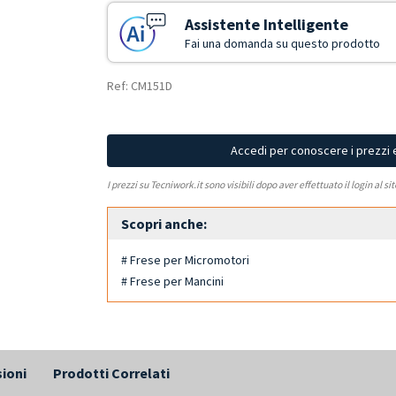
Assistente Intelligente
Fai una domanda su questo prodotto
Ref: CM151D
Accedi per conoscere i prezzi 
I prezzi su Tecniwork.it sono visibili dopo aver effettuato il login al si
Scopri anche:
# Frese per Micromotori
# Frese per Mancini
ioni
Prodotti Correlati