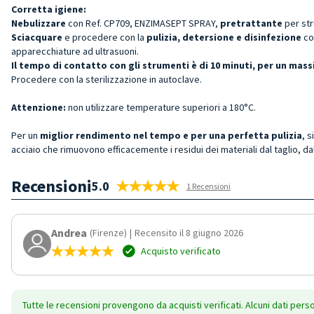
Corretta igiene:
Nebulizzare
con Ref. CP709, ENZIMASEPT SPRAY,
pretrattante
per st
Sciacquare
e procedere con la
pulizia, detersione e disinfezione
co
apparecchiature ad ultrasuoni.
Il tempo di contatto con gli strumenti è di 10 minuti, per un ma
Procedere con la sterilizzazione in autoclave.
Attenzione:
non utilizzare temperature superiori a 180°C.
Per un
miglior rendimento nel tempo e per una perfetta pulizia
, s
acciaio che rimuovono efficacemente i residui dei materiali dal taglio, dal
Recensioni
5.0
1 Recensioni
Andrea
(Firenze)
|
Recensito il 8 giugno 2026
Acquisto verificato
Tutte le recensioni provengono da acquisti verificati. Alcuni dati pers