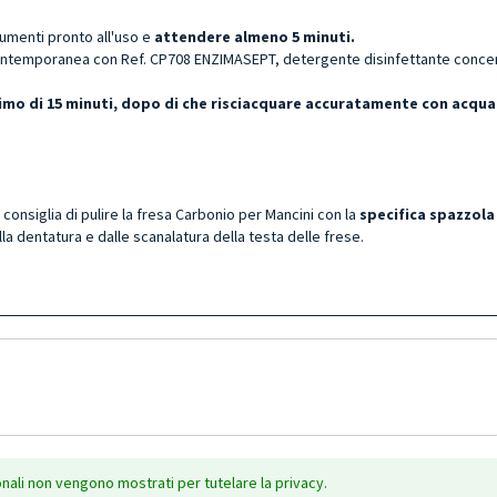
rumenti pronto all'uso e
attendere almeno 5 minuti.
ntemporanea con Ref. CP708 ENZIMASEPT, detergente disinfettante concentr
ssimo di 15 minuti, dopo di che risciacquare accuratamente con acqua
i consiglia di pulire la fresa Carbonio per Mancini con la
specifica spazzola
la dentatura e dalle scanalatura della testa delle frese.
onali non vengono mostrati per tutelare la privacy.