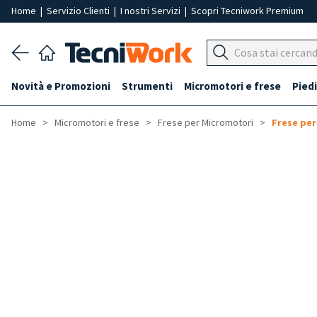
Home
|
Servizio Clienti
|
I nostri Servizi
|
Scopri Tecniwork Premium
Novità e Promozioni
Strumenti
Micromotori e frese
Piedi
Home
Micromotori e frese
Frese per Micromotori
Frese per