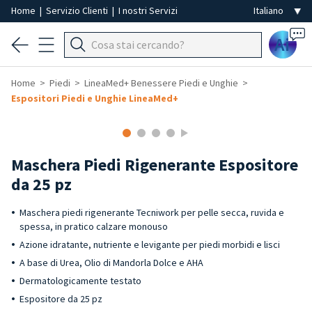
Home
|
Servizio Clienti
|
I nostri Servizi
Ai
Home
Piedi
LineaMed+ Benessere Piedi e Unghie
Espositori Piedi e Unghie LineaMed+
Maschera Piedi Rigenerante Espositore
da 25 pz
Maschera piedi rigenerante Tecniwork per pelle secca, ruvida e
spessa, in pratico calzare monouso
Azione idratante, nutriente e levigante per piedi morbidi e lisci
A base di Urea, Olio di Mandorla Dolce e AHA
Dermatologicamente testato
Espositore da 25 pz