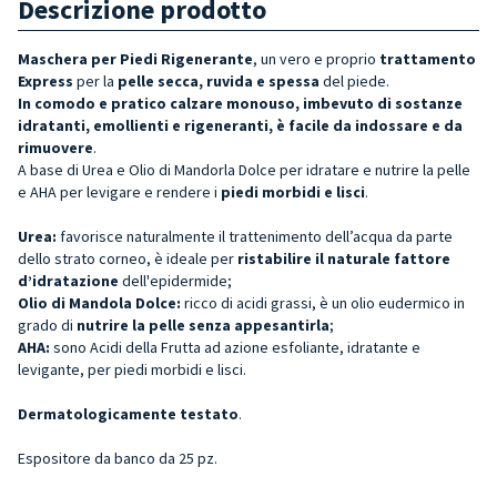
Descrizione prodotto
Maschera per Piedi Rigenerante
,
un
vero e proprio
trattamento
Express
per la
pelle secca, ruvida e spessa
del piede.
In comodo e pratico calzare monouso, imbevuto di sostanze
idratanti, emollienti e rigeneranti, è facile da indossare e da
rimuovere
.
A base di Urea e Olio di Mandorla Dolce per idratare e nutrire la pelle
e AHA per levigare e rendere i
piedi morbidi e lisci
.
Urea:
favorisce naturalmente il trattenimento dell’acqua da parte
dello strato corneo, è ideale per
ristabilire il naturale fattore
d’idratazione
dell'epidermide;
Olio di Mandola Dolce:
ricco di acidi grassi, è un olio eudermico in
grado di
nutrire la pelle senza appesantirla
;
AHA:
sono Acidi della Frutta ad azione esfoliante, idratante e
levigante, per piedi morbidi e lisci.
Dermatologicamente testato
.
Espositore da banco da
25 pz.