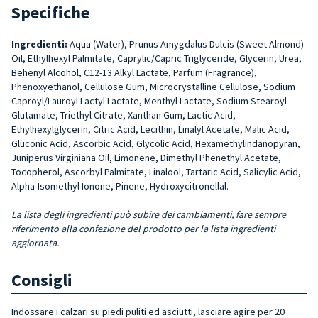
Specifiche
Ingredienti:
Aqua (Water), Prunus Amygdalus Dulcis (Sweet Almond)
Oil, Ethylhexyl Palmitate, Caprylic/Capric Triglyceride, Glycerin, Urea,
Behenyl Alcohol, C12-13 Alkyl Lactate, Parfum (Fragrance),
Phenoxyethanol, Cellulose Gum, Microcrystalline Cellulose, Sodium
Caproyl/Lauroyl Lactyl Lactate, Menthyl Lactate, Sodium Stearoyl
Glutamate, Triethyl Citrate, Xanthan Gum, Lactic Acid,
Ethylhexylglycerin, Citric Acid, Lecithin, Linalyl Acetate, Malic Acid,
Gluconic Acid, Ascorbic Acid, Glycolic Acid, Hexamethylindanopyran,
Juniperus Virginiana Oil, Limonene, Dimethyl Phenethyl Acetate,
Tocopherol, Ascorbyl Palmitate, Linalool, Tartaric Acid, Salicylic Acid,
Alpha-Isomethyl Ionone, Pinene, Hydroxycitronellal.
La lista degli ingredienti può subire dei cambiamenti, fare sempre
riferimento alla confezione del prodotto per la lista ingredienti
aggiornata.
Consigli
Indossare i calzari su piedi puliti ed asciutti, lasciare agire per 20