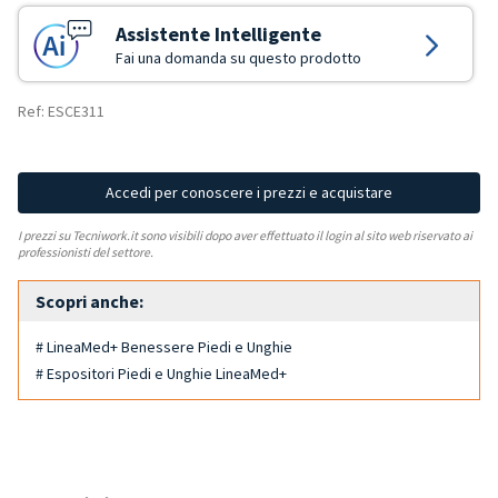
Assistente Intelligente
Fai una domanda su questo prodotto
Ref: ESCE311
Accedi per conoscere i prezzi e acquistare
I prezzi su Tecniwork.it sono visibili dopo aver effettuato il login al sito web riservato ai
professionisti del settore.
Scopri anche:
# LineaMed+ Benessere Piedi e Unghie
# Espositori Piedi e Unghie LineaMed+