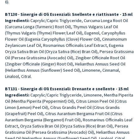
6).
BT130 - Sinergie di Oli Essenziali: Snellente e riattivante - 15 ml
Ingredienti:
Caprylic/Capric Triglyceride, Curcuma Longa Root Oil
(Curcuma Longa (Turmeric) Root Oil), Thymus Vulgaris Leaf Oil
(Thymus Vulgaris (Thyme) Flower/Leaf Oil), Eugenol, Caryophyllus
Flower Oil (Eugenia Caryophyllus (Clove) Flower Oil), Cinnamomum
Zeylanicum Leaf Oil, Rosmarinus Officinalis Leaf Extract, Eugenia
Oryza Sativa Bran Oil (Oryza Sativa (Rice) Bran Oil), Persea Gratissima
Oil (Persea Gratissima (Avocado) Oil), Zingiber Officinale Root Oil
(Zingiber Officinale (Ginger) Root Oil), Helianthus Annuus Seed Oil
(Helianthus Annuus (Sunflower) Seed Oil), Limonene, Cinnamal,
Linalool, Citral.
BT131 - Sinergie di Oli Essenziali: Drenante e snellente -
15 ml
Ingredienti:
Caprylic/Capric Triglyceride, Limonene, Mentha Piperita
Oil (Mentha Piperita (Peppermint) Oil), Citrus Limon Peel Oil (Citrus
Limon (Lemon) Peel Oil), Citrus Grandis Peel Oil (Citrus Grandis
(Grapefruit) Peel Oil), Citrus Aurantium Bergamia Fruit Oil (Citrus
Aurantium Bergamia (Bergamot) Fruit Oil), Rosmarinus Officinalis Leaf
Extract, Oryza Sativa Bran Oil (Oryza Sativa (Rice) Bran Oil), Persea
Gratissima Oil (Persea Gratissima (Avocado) Oil), Helianthus Annuus
Seed Oil (Helianthus Annuus (Sunflower) Seed Oil), Linalool, Citral.