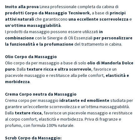
Invito alla prova
Linea professionale completa da cabina di
prodotti Corpo da Massaggio Tecniwork
, a base di
principi
attivi naturali
che garantiscono
una eccellente scorrevolezza
e
un’ottima massaggiabilità
.
I prodotti da massaggio possono essere utilizzati
in
combinazione
con le Sinergie di Oli Essenziali
per personalizzare
la funzionalità e la profumazione
del trattamento in cabina.
Olio Corpo da Massaggio
Olio corpo da per massaggio a base di solo
olio di Mandorla Dolce
puro
. Dalla
texture ricca e ultra scorrevole
, favorisce un
piacevole massaggio e restituisce alla pelle comfort,
elasticità e
morbidezza
.
Crema Corpo neutra da Massaggio
Crema corpo per massaggio
idratante ed emolliente
studiata per
garantire un’eccellente scorrevolezza e un’ottima massaggiabilità.
Dalla
texture ricca
, favorisce un piacevole massaggio e restituisce
al corpo comfort, elasticità e morbidezza. Priva di fragranze e
profumo, con formula 100% naturale.
Scrub Corpo da Massaggio: