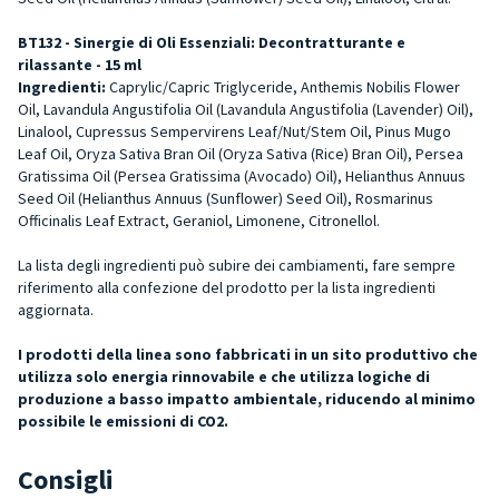
BT132 - Sinergie di Oli Essenziali: Decontratturante e
rilassante - 15 ml
Ingredienti:
Caprylic/Capric Triglyceride, Anthemis Nobilis Flower
Oil, Lavandula Angustifolia Oil (Lavandula Angustifolia (Lavender) Oil),
Linalool, Cupressus Sempervirens Leaf/Nut/Stem Oil, Pinus Mugo
Leaf Oil, Oryza Sativa Bran Oil (Oryza Sativa (Rice) Bran Oil), Persea
Gratissima Oil (Persea Gratissima (Avocado) Oil), Helianthus Annuus
Seed Oil (Helianthus Annuus (Sunflower) Seed Oil), Rosmarinus
Officinalis Leaf Extract, Geraniol, Limonene, Citronellol.
La lista degli ingredienti può subire dei cambiamenti, fare sempre
riferimento alla confezione del prodotto per la lista ingredienti
aggiornata.
I prodotti della linea sono fabbricati in un sito produttivo che
utilizza solo energia rinnovabile e che utilizza logiche di
produzione a basso impatto ambientale, riducendo al minimo
possibile le emissioni di CO2.
Consigli