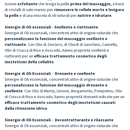
Azione
esfoliante
che leviga la pelle
prima del massaggio,
a base
di cristalli di sale marino per
rimuovere le cellule morte e levigare
la pelle
e di una miscela di oli naturali per
nutrire e idratare
.
Sinergie di Oli essenziali - Snellente e riattivante
Sinergie di Oli essenziali, concentrati attivi di origine naturale che
personalizzano la funzione del massaggio snellente e
riattivante
. Con Olio di Zenzero, di Chiodi di Garofano, Cannella,
Olio di Crusca di Riso e Avocado, hanno proprietà snellenti e
riattivanti per un
efficace trattamento cosmetico degli
inestetismi della cellulite
.
Sinergie di Oli Essenziali -
Drenante e snellente
Sinergie di Oli essenziali, concentrati attivi di origine naturale che
personalizzano la funzione del massaggio drenante e
snellente
. Con Olio di Menta, Limone, Bergamotto, Pompelmo, Olio
di Crusca di Riso e Avocado, hanno proprietà drenanti indicate per un
e
fficace trattamento cosmetico degli inestetismi causati
dalla ritenzione idrica
.
Sinergie di Oli Essenziali -
Decontratturante e rilassante
Sinergie di Oli essenziali, concentrati attivi di origine naturale che