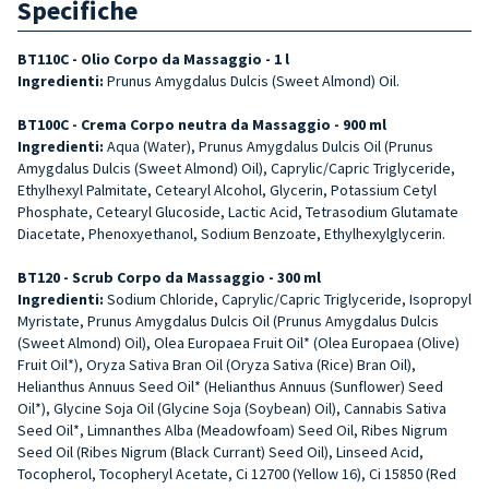
Specifiche
BT110C - Olio Corpo da Massaggio - 1 l
Ingredienti:
Prunus Amygdalus Dulcis (Sweet Almond) Oil.
BT100C - Crema Corpo neutra da Massaggio - 900 ml
Ingredienti:
Aqua (Water), Prunus Amygdalus Dulcis Oil (Prunus
Amygdalus Dulcis (Sweet Almond) Oil), Caprylic/Capric Triglyceride,
Ethylhexyl Palmitate, Cetearyl Alcohol, Glycerin, Potassium Cetyl
Phosphate, Cetearyl Glucoside, Lactic Acid, Tetrasodium Glutamate
Diacetate, Phenoxyethanol, Sodium Benzoate, Ethylhexylglycerin.
BT120 - Scrub Corpo da Massaggio - 300 ml
Ingredienti:
Sodium Chloride, Caprylic/Capric Triglyceride, Isopropyl
Myristate, Prunus Amygdalus Dulcis Oil (Prunus Amygdalus Dulcis
(Sweet Almond) Oil), Olea Europaea Fruit Oil* (Olea Europaea (Olive)
Fruit Oil*), Oryza Sativa Bran Oil (Oryza Sativa (Rice) Bran Oil),
Helianthus Annuus Seed Oil* (Helianthus Annuus (Sunflower) Seed
Oil*), Glycine Soja Oil (Glycine Soja (Soybean) Oil), Cannabis Sativa
Seed Oil*, Limnanthes Alba (Meadowfoam) Seed Oil, Ribes Nigrum
Seed Oil (Ribes Nigrum (Black Currant) Seed Oil), Linseed Acid,
Tocopherol, Tocopheryl Acetate, Ci 12700 (Yellow 16), Ci 15850 (Red