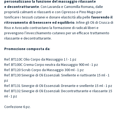
personalizzano la funzione del massaggio rilassante
e
decontratturante
. Con Lavanda e Camomilla Romana, dalle
proprietà calmanti e rilassanti e con Cipresso e Pino Mugo per
tonificare i tessuti cutanei e donare elasticità alla pelle
favorendo il
ritrovamento di benessere ed equilibrio
. Infine gli Oli di Crusca di
Riso e Avocado contrastano la formazione di radicali liberi e
prevengono l’invecchiamento cutaneo per un efficace trattamento
rilassante e decontratturante.
Promozione composta da
:
Ref. BT110C Olio Corpo da Massaggio 1 l - 1 pz
Ref. BT100C Crema Corpo neutra da Massaggio 900 ml - 1 pz
Ref. BT120 Scrub Corpo da Massaggio 300 ml - 1 pz
Ref. BT130 Sinergie di Oli Essenziali: Snellente e riattivante 15 ml - 1
pz
Ref. BT131 Sinergie di Oli Essenziali: Drenante e snellente 15 ml - 1 pz
Ref. BT132 Sinergie di Oli Essenziali: Decontratturante e rilassante 15
ml - 1 pz
Confezione 6 pz.