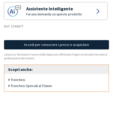
Assistente Intelligente
Fai una domanda su questo prodotto
Ref: CF868TT
Accedi per conoscere i prezzi e acquistare
I prezzi su Tecniwork.it sono visibili dopo aver effettuato il login al sito web riservato ai
professionisti del settore.
Scopri anche:
# Tronchesi
# Tronchesi Speciali al Titanio