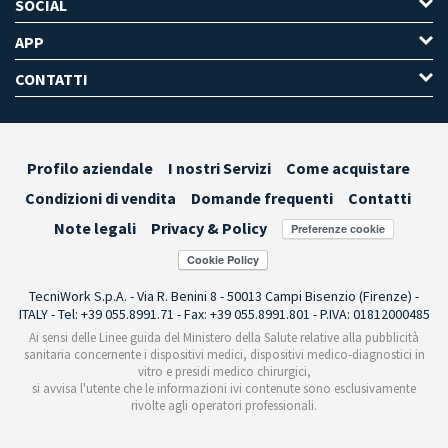
SOCIAL
APP
CONTATTI
Profilo aziendale
I nostri Servizi
Come acquistare
Condizioni di vendita
Domande frequenti
Contatti
Note legali
Privacy & Policy
Preferenze cookie
TecniWork S.p.A. - Via R. Benini 8 - 50013 Campi Bisenzio (Firenze) -
ITALY - Tel: +39 055.8991.71 - Fax: +39 055.8991.801 - P.IVA: 01812000485
Ai sensi delle Linee guida del Ministero della Salute relative alla pubblicità
sanitaria concernente i dispositivi medici, dispositivi medico-diagnostici in
vitro e presidi medico chirurgici,
si avvisa l'utente che le informazioni ivi contenute sono esclusivamente
rivolte agli operatori professionali.