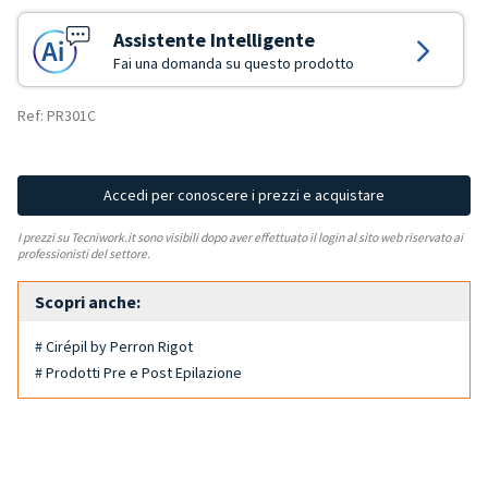
Assistente Intelligente
Fai una domanda su questo prodotto
Ref: PR301C
Accedi per conoscere i prezzi e acquistare
I prezzi su Tecniwork.it sono visibili dopo aver effettuato il login al sito web riservato ai
professionisti del settore.
Scopri anche:
# Cirépil by Perron Rigot
# Prodotti Pre e Post Epilazione