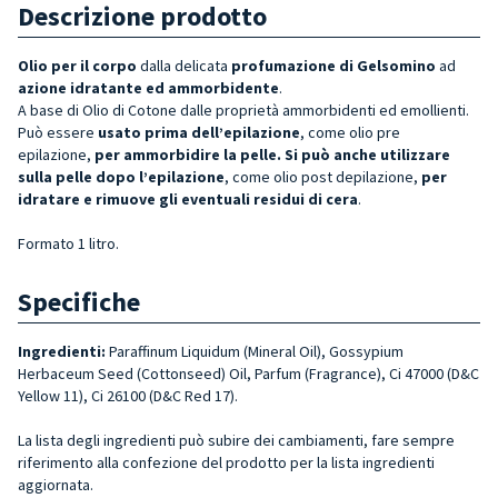
Descrizione prodotto
Olio per il corpo
dalla delicata
profumazione di Gelsomino
ad
azione idratante ed ammorbidente
.
A base di Olio di Cotone dalle proprietà ammorbidenti ed emollienti.
Può essere
usato prima dell’epilazione
, come olio pre
epilazione,
per ammorbidire la pelle. Si può anche utilizzare
sulla pelle
dopo l’epilazione
, come olio post depilazione,
per
idratare e rimuove gli eventuali residui di cera
.
Formato 1 litro.
Specifiche
Ingredienti:
Paraffinum Liquidum (Mineral Oil), Gossypium
Herbaceum Seed (Cottonseed) Oil, Parfum (Fragrance), Ci 47000 (D&C
Yellow 11), Ci 26100 (D&C Red 17).
La lista degli ingredienti può subire dei cambiamenti, fare sempre
riferimento alla confezione del prodotto per la lista ingredienti
aggiornata.