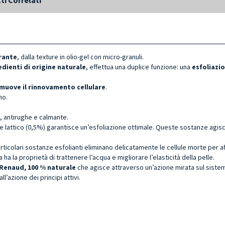
urante
, dalla texture in olio-gel con micro-granuli.
edienti di origine naturale
, effettua una duplice funzione: una
esfoliazi
muove il rinnovamento cellulare
.
no.
, antirughe e calmante.
) e lattico (0,5%) garantisce un’esfoliazione ottimale. Queste sostanze agi
icolari sostanze esfolianti eliminano delicatamente le cellule morte per affin
 ha la proprietà di trattenere l’acqua e migliorare l’elasticità della pelle.
Renaud, 100 % naturale
che agisce attraverso un’azione mirata sul sistem
l’azione dei principi attivi.