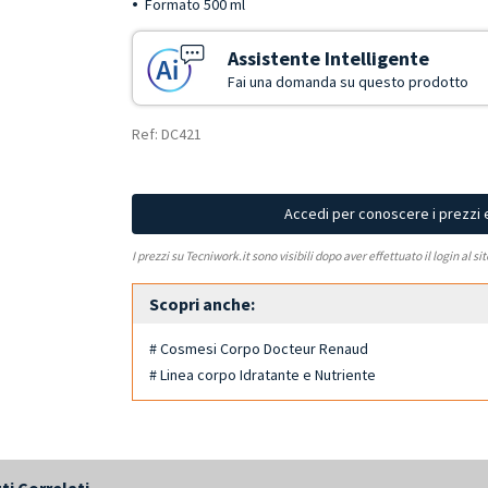
Formato 500 ml
Assistente Intelligente
Fai una domanda su questo prodotto
Ref: DC421
Accedi per conoscere i prezzi 
I prezzi su Tecniwork.it sono visibili dopo aver effettuato il login al si
Scopri anche:
# Cosmesi Corpo Docteur Renaud
# Linea corpo Idratante e Nutriente
ti Correlati