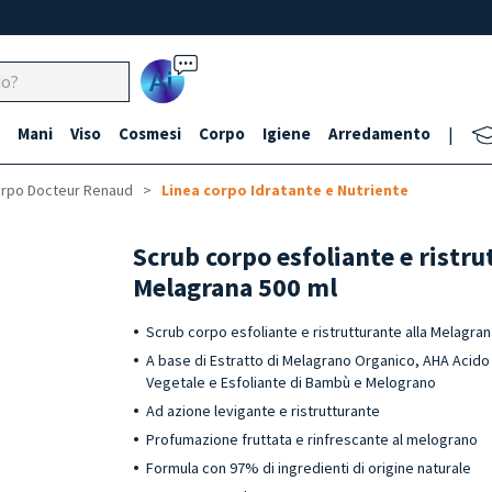
Ai
Mani
Viso
Cosmesi
Corpo
Igiene
Arredamento
|
rpo Docteur Renaud
Linea corpo Idratante e Nutriente
Scrub corpo esfoliante e ristru
Melagrana 500 ml
Scrub corpo esfoliante e ristrutturante alla Melagra
A base di Estratto di Melagrano Organico, AHA Acido G
Vegetale e Esfoliante di Bambù e Melograno
Ad azione levigante e ristrutturante
Profumazione fruttata e rinfrescante al melograno
Formula con 97% di ingredienti di origine naturale