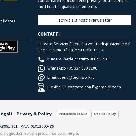
confermare i tuoi consensi privacy, potrai sempre
modificarli in qualsiasi momento.
Iscriviti alla nostra Newsletter
tificates
CONTATTI
Il nostro Servizio Clienti è a vostra disposizione dal
lunedì al venerdì dalle 9.00 alle 17.30.
Numero Verde gratuito 800 90 40 55
WhatsApp +39 334 639 8180
Email clienti@tecniwork.it
Richiedi un contatto con l'Agente di zona
legali
Privacy & Policy
Preferenze cookie
55.8991.801 - P.IVA: 01812000485
co-diagnostici in vitro e presidi medico chirurgici,