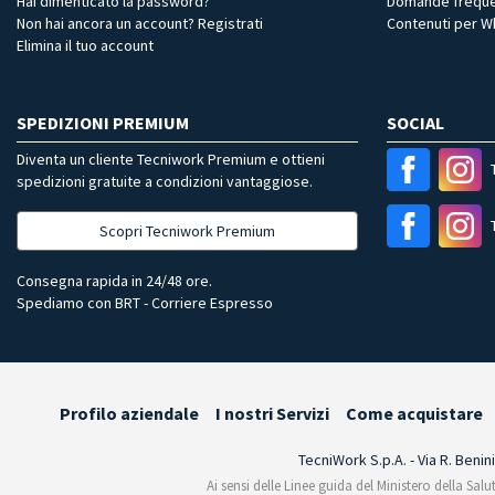
Hai dimenticato la password?
Domande freque
Non hai ancora un account? Registrati
Contenuti per 
Elimina il tuo account
SPEDIZIONI PREMIUM
SOCIAL
Diventa un cliente Tecniwork Premium e ottieni
spedizioni gratuite a condizioni vantaggiose.
Scopri Tecniwork Premium
Consegna rapida in 24/48 ore.
Spediamo con BRT - Corriere Espresso
Profilo aziendale
I nostri Servizi
Come acquistare
TecniWork S.p.A. - Via R. Benin
Ai sensi delle Linee guida del Ministero della Salu