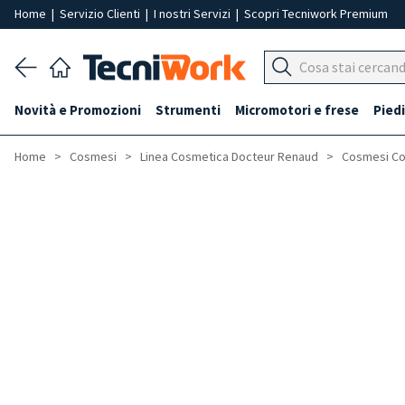
Home
|
Servizio Clienti
|
I nostri Servizi
|
Scopri Tecniwork Premium
Novità e Promozioni
Strumenti
Micromotori e frese
Piedi
Home
Cosmesi
Linea Cosmetica Docteur Renaud
Cosmesi Co