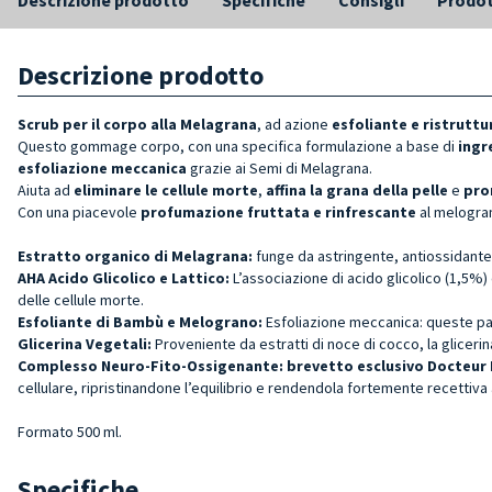
Descrizione prodotto
Scrub per il corpo alla Melagrana
, ad azione
esfoliante e ristrutt
Questo gommage corpo, con una specifica formulazione a base di
ingr
esfoliazione meccanica
grazie ai Semi di Melagrana.
Aiuta ad
eliminare le cellule morte
,
affina la grana della pelle
e
pro
Con una piacevole
profumazione fruttata e rinfrescante
al melogra
Estratto organico di Melagrana:
funge da astringente, antiossidante
AHA Acido Glicolico e Lattico
:
L’associazione di acido glicolico (1,5%
delle cellule morte.
Esfoliante di Bambù e Melograno
:
Esfoliazione meccanica: queste part
Glicerina Vegetali:
Proveniente da estratti di noce di cocco, la glicerina
Complesso Neuro-Fito-Ossigenante:
brevetto
esclusivo
Docteur 
cellulare, ripristinandone l’equilibrio e rendendola fortemente recettiva al
Formato 500 ml.
Specifiche