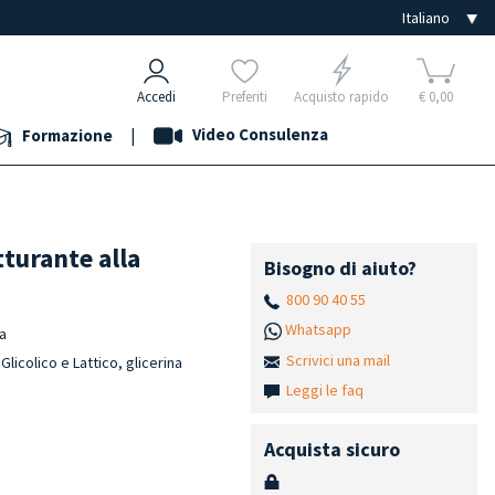
Accedi
Preferiti
Acquisto rapido
€ 0,00
|
Video Consulenza
Formazione
tturante alla
Bisogno di aiuto?
800 90 40 55
Whatsapp
na
Scrivici una mail
licolico e Lattico, glicerina
Leggi le faq
Acquista sicuro