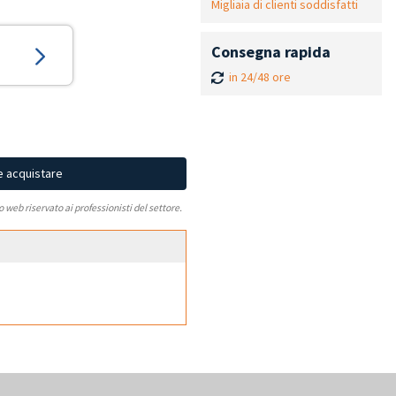
Migliaia di clienti soddisfatti
Consegna rapida
in 24/48 ore
e acquistare
to web riservato ai professionisti del settore.