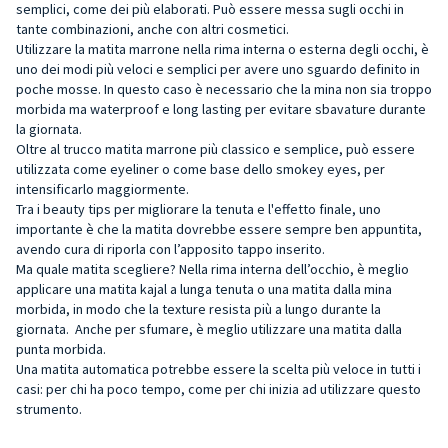
semplici, come dei più elaborati. Può essere messa sugli occhi in
tante combinazioni, anche con altri cosmetici.
Utilizzare la matita marrone nella rima interna o esterna degli occhi, è
uno dei modi più veloci e semplici per avere uno sguardo definito in
poche mosse. In questo caso è necessario che la mina non sia troppo
morbida ma waterproof e long lasting per evitare sbavature durante
la giornata.
Oltre al trucco matita marrone più classico e semplice, può essere
utilizzata come eyeliner o come base dello smokey eyes, per
intensificarlo maggiormente.
Tra i beauty tips per migliorare la tenuta e l'effetto finale, uno
importante è che la matita dovrebbe essere sempre ben appuntita,
avendo cura di riporla con l’apposito tappo inserito.
Ma quale matita scegliere? Nella rima interna dell’occhio, è meglio
applicare una matita kajal a lunga tenuta o una matita dalla mina
morbida, in modo che la texture resista più a lungo durante la
giornata. Anche per sfumare, è meglio utilizzare una matita dalla
punta morbida.
Una matita automatica potrebbe essere la scelta più veloce in tutti i
casi: per chi ha poco tempo, come per chi inizia ad utilizzare questo
strumento.