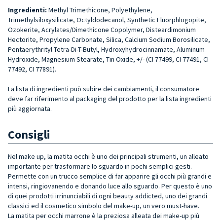
Ingredienti:
Methyl Trimethicone, Polyethylene,
Trimethylsiloxysilicate, Octyldodecanol, Synthetic Fluorphlogopite,
Ozokerite, Acrylates/Dimethicone Copolymer, Disteardimonium
Hectorite, Propylene Carbonate, Silica, Calcium Sodium Borosilicate,
Pentaerythrityl Tetra-Di-T-Butyl, Hydroxyhydrocinnamate, Aluminum
Hydroxide, Magnesium Stearate, Tin Oxide, +/- (CI 77499, CI 77491, CI
77492, CI 77891).
La lista di ingredienti può subire dei cambiamenti, il consumatore
deve far riferimento al packaging del prodotto per la lista ingredienti
più aggiornata.
Consigli
Nel make up, la matita occhi è uno dei principali strumenti, un alleato
importante per trasformare lo sguardo in pochi semplici gesti.
Permette con un trucco semplice di far apparire gli occhi più grandi e
intensi, ringiovanendo e donando luce allo sguardo. Per questo è uno
di quei prodotti irrinunciabili di ogni beauty addicted, uno dei grandi
classici ed il cosmetico simbolo del make-up, un vero must-have.
La matita per occhi marrone è la preziosa alleata dei make-up più