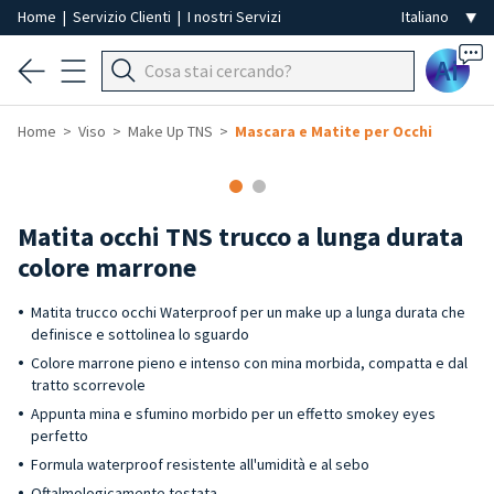
Home
|
Servizio Clienti
|
I nostri Servizi
Ai
Home
Viso
Make Up TNS
Mascara e Matite per Occhi
Matita occhi TNS trucco a lunga durata
colore marrone
Matita trucco occhi Waterproof per un make up a lunga durata che
definisce e sottolinea lo sguardo
Colore marrone pieno e intenso con mina morbida, compatta e dal
tratto scorrevole
Appunta mina e sfumino morbido per un effetto smokey eyes
perfetto
Formula waterproof resistente all'umidità e al sebo
Oftalmologicamente testata