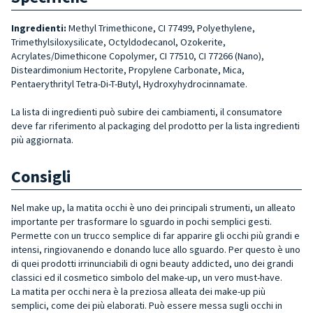
Ingredienti:
Methyl Trimethicone, CI 77499, Polyethylene,
Trimethylsiloxysilicate, Octyldodecanol, Ozokerite,
Acrylates/Dimethicone Copolymer, CI 77510, CI 77266 (Nano),
Disteardimonium Hectorite, Propylene Carbonate, Mica,
Pentaerythrityl Tetra-Di-T-Butyl, Hydroxyhydrocinnamate.
La lista di ingredienti può subire dei cambiamenti, il consumatore
deve far riferimento al packaging del prodotto per la lista ingredienti
più aggiornata.
Consigli
Nel make up, la matita occhi è uno dei principali strumenti, un alleato
importante per trasformare lo sguardo in pochi semplici gesti.
Permette con un trucco semplice di far apparire gli occhi più grandi e
intensi, ringiovanendo e donando luce allo sguardo. Per questo è uno
di quei prodotti irrinunciabili di ogni beauty addicted, uno dei grandi
classici ed il cosmetico simbolo del make-up, un vero must-have.
La matita per occhi nera è la preziosa alleata dei make-up più
semplici, come dei più elaborati. Può essere messa sugli occhi in