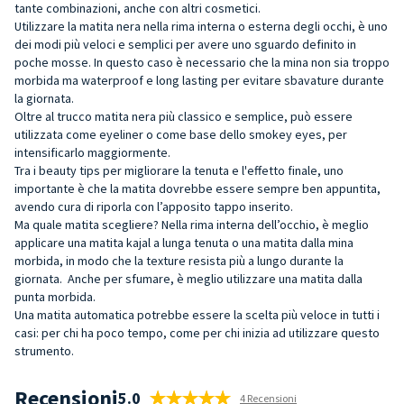
tante combinazioni, anche con altri cosmetici.
Utilizzare la matita nera nella rima interna o esterna degli occhi, è uno
dei modi più veloci e semplici per avere uno sguardo definito in
poche mosse. In questo caso è necessario che la mina non sia troppo
morbida ma waterproof e long lasting per evitare sbavature durante
la giornata.
Oltre al trucco matita nera più classico e semplice, può essere
utilizzata come eyeliner o come base dello smokey eyes, per
intensificarlo maggiormente.
Tra i beauty tips per migliorare la tenuta e l'effetto finale, uno
importante è che la matita dovrebbe essere sempre ben appuntita,
avendo cura di riporla con l’apposito tappo inserito.
Ma quale matita scegliere? Nella rima interna dell’occhio, è meglio
applicare una matita kajal a lunga tenuta o una matita dalla mina
morbida, in modo che la texture resista più a lungo durante la
giornata. Anche per sfumare, è meglio utilizzare una matita dalla
punta morbida.
Una matita automatica potrebbe essere la scelta più veloce in tutti i
casi: per chi ha poco tempo, come per chi inizia ad utilizzare questo
strumento.
Recensioni
5.0
4 Recensioni