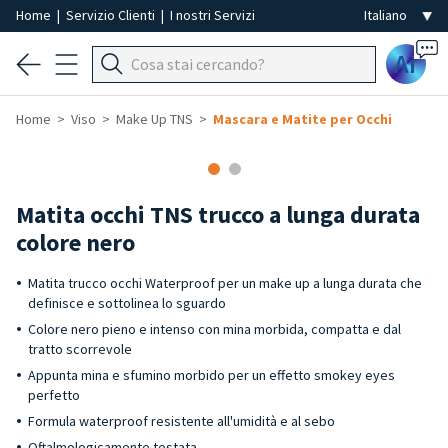
Home
|
Servizio Clienti
|
I nostri Servizi
Ai
Home
Viso
Make Up TNS
Mascara e Matite per Occhi
Matita occhi TNS trucco a lunga durata
colore nero
Matita trucco occhi Waterproof per un make up a lunga durata che
definisce e sottolinea lo sguardo
Colore nero pieno e intenso con mina morbida, compatta e dal
tratto scorrevole
Appunta mina e sfumino morbido per un effetto smokey eyes
perfetto
Formula waterproof resistente all'umidità e al sebo
Oftalmologicamente testata