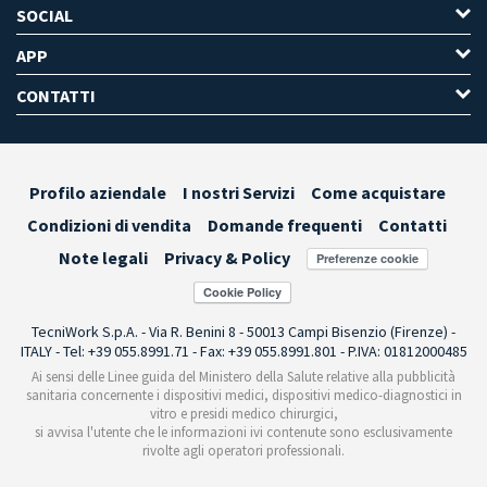
SOCIAL
APP
CONTATTI
Profilo aziendale
I nostri Servizi
Come acquistare
Condizioni di vendita
Domande frequenti
Contatti
Note legali
Privacy & Policy
Preferenze cookie
TecniWork S.p.A. - Via R. Benini 8 - 50013 Campi Bisenzio (Firenze) -
ITALY - Tel: +39 055.8991.71 - Fax: +39 055.8991.801 - P.IVA: 01812000485
Ai sensi delle Linee guida del Ministero della Salute relative alla pubblicità
sanitaria concernente i dispositivi medici, dispositivi medico-diagnostici in
vitro e presidi medico chirurgici,
si avvisa l'utente che le informazioni ivi contenute sono esclusivamente
rivolte agli operatori professionali.