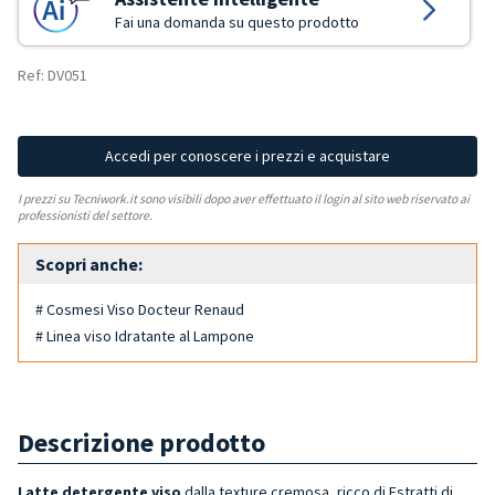
Fai una domanda su questo prodotto
Ref: DV051
Accedi per conoscere i prezzi e acquistare
I prezzi su Tecniwork.it sono visibili dopo aver effettuato il login al sito web riservato ai
professionisti del settore.
Scopri anche:
# Cosmesi Viso Docteur Renaud
# Linea viso Idratante al Lampone
Descrizione prodotto
Latte detergente viso
dalla texture cremosa, ricco di Estratti di