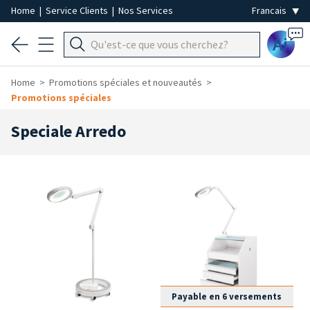
Home
|
Service Clients
|
Nos Services
Ai
Home
Promotions spéciales et nouveautés
Promotions spéciales
Speciale Arredo
Payable en 6 versements