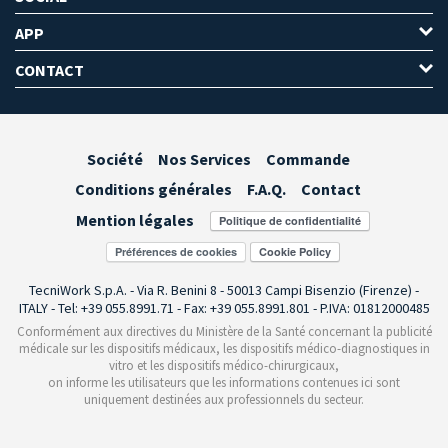
APP
CONTACT
Société
Nos Services
Commande
Conditions générales
F.A.Q.
Contact
Mention légales
Préférences de cookies
TecniWork S.p.A. - Via R. Benini 8 - 50013 Campi Bisenzio (Firenze) -
ITALY - Tel: +39 055.8991.71 - Fax: +39 055.8991.801 - P.IVA: 01812000485
Conformément aux directives du Ministère de la Santé concernant la publicité
médicale sur les dispositifs médicaux, les dispositifs médico-diagnostiques in
vitro et les dispositifs médico-chirurgicaux,
on informe les utilisateurs que les informations contenues ici sont
uniquement destinées aux professionnels du secteur.