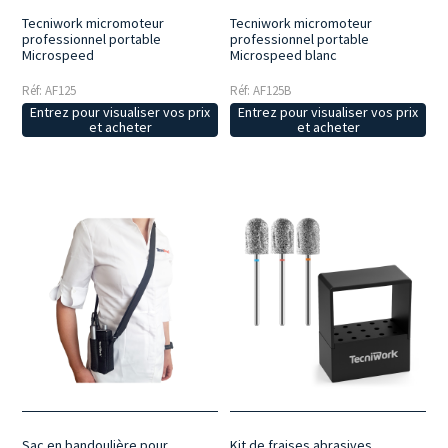
Tecniwork micromoteur
Tecniwork micromoteur
professionnel portable
professionnel portable
Microspeed
Microspeed blanc
Réf: AF125
Réf: AF125B
Entrez pour visualiser vos prix
Entrez pour visualiser vos prix
et acheter
et acheter
Sac en bandoulière pour
Kit de fraises abrasives