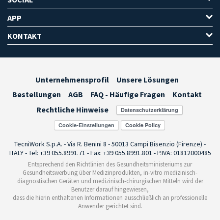
APP
KONTAKT
Unternehmensprofil
Unsere Lösungen
Bestellungen
AGB
FAQ - Häufige Fragen
Kontakt
Rechtliche Hinweise
Cookie-Einstellungen
TecniWork S.p.A. - Via R. Benini 8 - 50013 Campi Bisenzio (Firenze) -
ITALY - Tel: +39 055.8991.71 - Fax: +39 055.8991.801 - P.IVA: 01812000485
Entsprechend den Richtlinien des Gesundheitsministeriums zur
Gesundheitswerbung über Medizinprodukten, in-vitro medizinisch-
diagnostischen Geräten und medizinisch-chirurgischen Mitteln wird der
Benutzer darauf hingewiesen,
dass die hierin enthaltenen Informationen ausschließlich an professionelle
Anwender gerichtet sind.