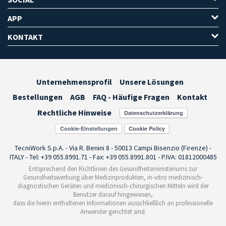
APP
KONTAKT
Unternehmensprofil
Unsere Lösungen
Bestellungen
AGB
FAQ - Häufige Fragen
Kontakt
Rechtliche Hinweise
Cookie-Einstellungen
TecniWork S.p.A. - Via R. Benini 8 - 50013 Campi Bisenzio (Firenze) -
ITALY - Tel: +39 055.8991.71 - Fax: +39 055.8991.801 - P.IVA: 01812000485
Entsprechend den Richtlinien des Gesundheitsministeriums zur
Gesundheitswerbung über Medizinprodukten, in-vitro medizinisch-
diagnostischen Geräten und medizinisch-chirurgischen Mitteln wird der
Benutzer darauf hingewiesen,
dass die hierin enthaltenen Informationen ausschließlich an professionelle
Anwender gerichtet sind.