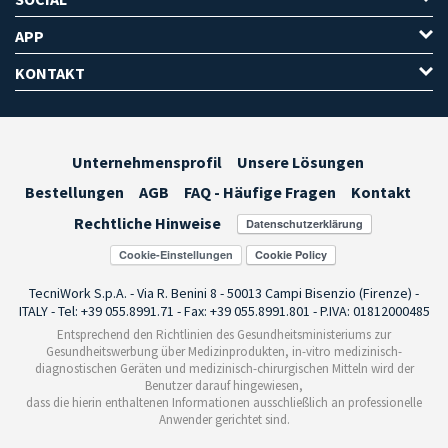
APP
KONTAKT
Unternehmensprofil
Unsere Lösungen
Bestellungen
AGB
FAQ - Häufige Fragen
Kontakt
Rechtliche Hinweise
Cookie-Einstellungen
TecniWork S.p.A. - Via R. Benini 8 - 50013 Campi Bisenzio (Firenze) -
ITALY - Tel: +39 055.8991.71 - Fax: +39 055.8991.801 - P.IVA: 01812000485
Entsprechend den Richtlinien des Gesundheitsministeriums zur
Gesundheitswerbung über Medizinprodukten, in-vitro medizinisch-
diagnostischen Geräten und medizinisch-chirurgischen Mitteln wird der
Benutzer darauf hingewiesen,
dass die hierin enthaltenen Informationen ausschließlich an professionelle
Anwender gerichtet sind.