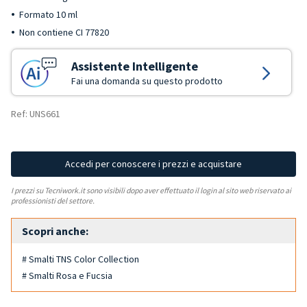
Formato 10 ml
Non contiene CI 77820
Assistente Intelligente
Fai una domanda su questo prodotto
Ref: UNS661
Accedi per conoscere i prezzi e acquistare
I prezzi su Tecniwork.it sono visibili dopo aver effettuato il login al sito web riservato ai
professionisti del settore.
Scopri anche:
# Smalti TNS Color Collection
# Smalti Rosa e Fucsia