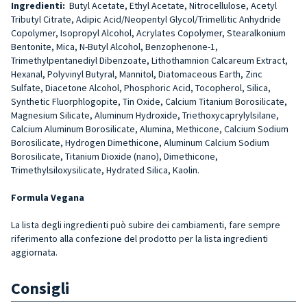
Ingredienti:
Butyl Acetate, Ethyl Acetate, Nitrocellulose, Acetyl
Tributyl Citrate, Adipic Acid/Neopentyl Glycol/Trimellitic Anhydride
Copolymer, Isopropyl Alcohol, Acrylates Copolymer, Stearalkonium
Bentonite, Mica, N-Butyl Alcohol, Benzophenone-1,
Trimethylpentanediyl Dibenzoate, Lithothamnion Calcareum Extract,
Hexanal, Polyvinyl Butyral, Mannitol, Diatomaceous Earth, Zinc
Sulfate, Diacetone Alcohol, Phosphoric Acid, Tocopherol, Silica,
Synthetic Fluorphlogopite, Tin Oxide, Calcium Titanium Borosilicate,
Magnesium Silicate, Aluminum Hydroxide, Triethoxycaprylylsilane,
Calcium Aluminum Borosilicate, Alumina, Methicone, Calcium Sodium
Borosilicate, Hydrogen Dimethicone, Aluminum Calcium Sodium
Borosilicate, Titanium Dioxide (nano), Dimethicone,
Trimethylsiloxysilicate, Hydrated Silica, Kaolin.
Formula Vegana
La lista degli ingredienti può subire dei cambiamenti, fare sempre
riferimento alla confezione del prodotto per la lista ingredienti
aggiornata.
Consigli