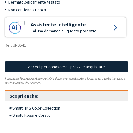
Dermatologicamente testato
Non contiene CI 77820
Assistente Intelligente
Fai una domanda su questo prodotto
Ref: UNS541
Accedi per conoscere i prezzi e acquistare
I prezzi su Tecniwork.it sono visibili dopo aver effettuato il login al sito web riservato ai
professionisti del settore.
Scopri anche:
# Smalti TNS Color Collection
# Smalti Rossi e Corallo