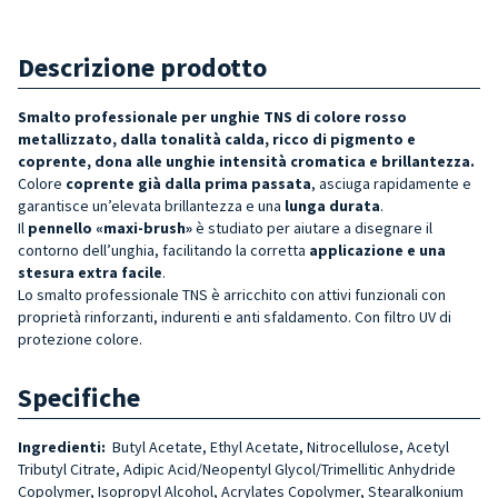
Descrizione prodotto
Smalto professionale per unghie TNS di colore rosso
metallizzato, dalla tonalità calda, ricco di pigmento e
coprente, dona alle unghie intensità cromatica e brillantezza.
Colore
coprente già dalla prima passata
, asciuga rapidamente e
garantisce un’elevata brillantezza e una
lunga durata
.
Il
pennello «maxi-brush»
è studiato per aiutare a disegnare il
contorno dell’unghia, facilitando la corretta
applicazione e una
stesura extra facile
.
Lo smalto professionale TNS è arricchito con attivi funzionali con
proprietà rinforzanti, indurenti e anti sfaldamento. Con filtro UV di
protezione colore.
Specifiche
Ingredienti:
Butyl Acetate, Ethyl Acetate, Nitrocellulose, Acetyl
Tributyl Citrate, Adipic Acid/Neopentyl Glycol/Trimellitic Anhydride
Copolymer, Isopropyl Alcohol, Acrylates Copolymer, Stearalkonium