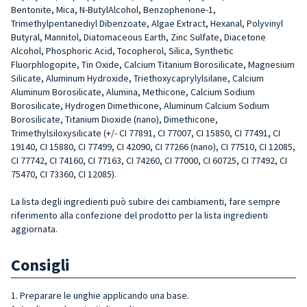
Bentonite, Mica, N-ButylAlcohol, Benzophenone-1,
Trimethylpentanediyl Dibenzoate, Algae Extract, Hexanal, Polyvinyl
Butyral, Mannitol, Diatomaceous Earth, Zinc Sulfate, Diacetone
Alcohol, Phosphoric Acid, Tocopherol, Silica, Synthetic
Fluorphlogopite, Tin Oxide, Calcium Titanium Borosilicate, Magnesium
Silicate, Aluminum Hydroxide, Triethoxycaprylylsilane, Calcium
Aluminum Borosilicate, Alumina, Methicone, Calcium Sodium
Borosilicate, Hydrogen Dimethicone, Aluminum Calcium Sodium
Borosilicate, Titanium Dioxide (nano), Dimethicone,
Trimethylsiloxysilicate (+/- CI 77891, CI 77007, CI 15850, CI 77491, CI
19140, CI 15880, CI 77499, CI 42090, CI 77266 (nano), CI 77510, CI 12085,
CI 77742, CI 74160, CI 77163, CI 74260, CI 77000, CI 60725, CI 77492, CI
75470, CI 73360, CI 12085).
La lista degli ingredienti può subire dei cambiamenti, fare sempre
riferimento alla confezione del prodotto per la lista ingredienti
aggiornata.
Consigli
1. Preparare le unghie applicando una base.