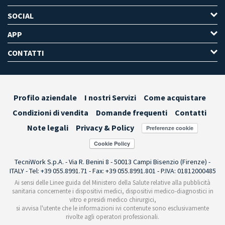
SOCIAL
APP
CONTATTI
Profilo aziendale
I nostri Servizi
Come acquistare
Condizioni di vendita
Domande frequenti
Contatti
Note legali
Privacy & Policy
Preferenze cookie
TecniWork S.p.A. - Via R. Benini 8 - 50013 Campi Bisenzio (Firenze) -
ITALY - Tel: +39 055.8991.71 - Fax: +39 055.8991.801 - P.IVA: 01812000485
Ai sensi delle Linee guida del Ministero della Salute relative alla pubblicità
sanitaria concernente i dispositivi medici, dispositivi medico-diagnostici in
vitro e presidi medico chirurgici,
si avvisa l'utente che le informazioni ivi contenute sono esclusivamente
rivolte agli operatori professionali.