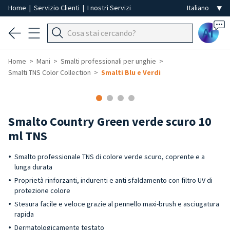
Home
|
Servizio Clienti
|
I nostri Servizi
Ai
Home
Mani
Smalti professionali per unghie
Smalti TNS Color Collection
Smalti Blu e Verdi
Smalto Country Green verde scuro 10
ml TNS
Smalto professionale TNS di colore verde scuro, coprente e a
lunga durata
Proprietà rinforzanti, indurenti e anti sfaldamento con filtro UV di
protezione colore
Stesura facile e veloce grazie al pennello maxi-brush e asciugatura
rapida
Dermatologicamente testato