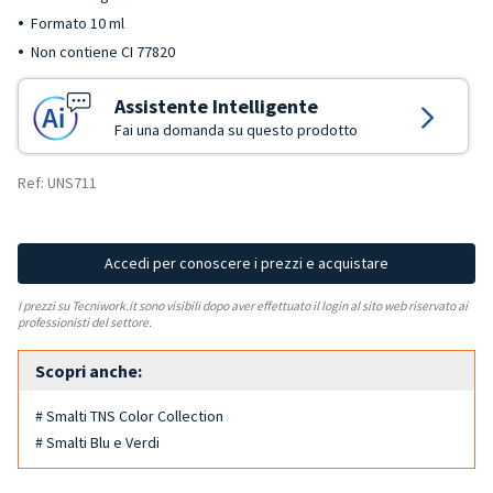
Formato 10 ml
Non contiene CI 77820
Assistente Intelligente
Fai una domanda su questo prodotto
Ref: UNS711
Accedi per conoscere i prezzi e acquistare
I prezzi su Tecniwork.it sono visibili dopo aver effettuato il login al sito web riservato ai
professionisti del settore.
Scopri anche:
# Smalti TNS Color Collection
# Smalti Blu e Verdi