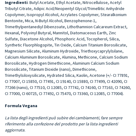
Ingredienti
: Butyl Acetate, Ethyl Acetate, Nitrocellulose, Acetyl
Tributyl Citrate, Adipic Acid/Neopentyl Glycol/Trimellitic Anhydride
Copolymer, Isopropyl Alcohol, Acrylates Copolymer, Stearalkonium
Bentonite, Mica, N-Butyl Alcohol, Benzophenone-1,
Trimethylpentanediyl Dibenzoate, Lithothamnion Calcareum Extract,
Hexanal, Polyvinyl Butyral, Mannitol, Diatomaceous Earth, Zinc
Sulfate, Diacetone Alcohol, Phosphoric Acid, Tocopherol, Silica,
Synthetic Fluorphlogopite, Tin Oxide, Calcium Titanium Borosilicate,
Magnesium Silicate, Aluminum Hydroxide, Triethoxycaprylylsilane,
Calcium Aluminum Borosilicate, Alumina, Methicone, Calcium Sodium
Borosilicate, Hydrogen Dimethicone, Aluminum Calcium Sodium
Borosilicate, Titanium Dioxide (nano), Dimethicone,
Trimethylsiloxysilicate, Hydrated Silica, Kaolin, Acetone (+/- CI 77891,
CI 77007, CI 15850, CI 77491, CI 19140, CI 15880, CI 77499, CI 42090, CI
77266 (nano), CI 77510, CI 12085, CI 77742, CI 74160, CI 77163, CI 74260,
CI 77000, CI 60725, CI 77492, CI 75470, CI 73360, CI 12085, CI 77004).
Formula Vegana
La lista degli ingredienti può subire dei cambiamenti, fare sempre
riferimento alla confezione del prodotto per la lista ingredienti
aggiornata.