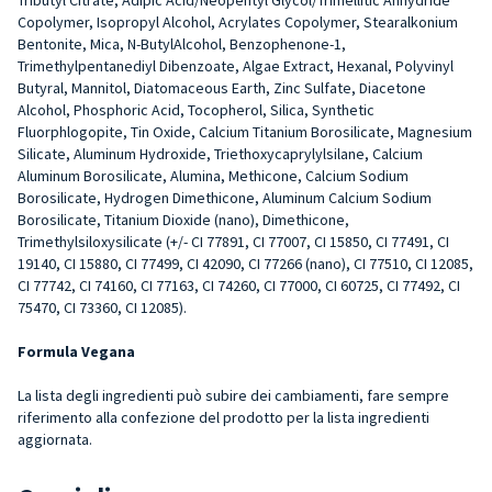
Copolymer, Isopropyl Alcohol, Acrylates Copolymer, Stearalkonium
Bentonite, Mica, N-ButylAlcohol, Benzophenone-1,
Trimethylpentanediyl Dibenzoate, Algae Extract, Hexanal, Polyvinyl
Butyral, Mannitol, Diatomaceous Earth, Zinc Sulfate, Diacetone
Alcohol, Phosphoric Acid, Tocopherol, Silica, Synthetic
Fluorphlogopite, Tin Oxide, Calcium Titanium Borosilicate, Magnesium
Silicate, Aluminum Hydroxide, Triethoxycaprylylsilane, Calcium
Aluminum Borosilicate, Alumina, Methicone, Calcium Sodium
Borosilicate, Hydrogen Dimethicone, Aluminum Calcium Sodium
Borosilicate, Titanium Dioxide (nano), Dimethicone,
Trimethylsiloxysilicate (+/- CI 77891, CI 77007, CI 15850, CI 77491, CI
19140, CI 15880, CI 77499, CI 42090, CI 77266 (nano), CI 77510, CI 12085,
CI 77742, CI 74160, CI 77163, CI 74260, CI 77000, CI 60725, CI 77492, CI
75470, CI 73360, CI 12085).
Formula Vegana
La lista degli ingredienti può subire dei cambiamenti, fare sempre
riferimento alla confezione del prodotto per la lista ingredienti
aggiornata.