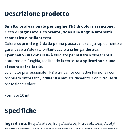
Descrizione prodotto
Smalto professionale per unghie TNS di colore arancione,
ricco di pigmento e coprente, dona alle unghie intensità
cromatica e brillantezza
.
Colore
coprente già dalla prima passata
, asciuga rapidamente e
garantisce un’elevata brillantezza e una
lunga durata
.
Il
pennello «maxi-brush»
è studiato per aiutare a disegnare il
contorno dell’unghia, facilitando la corretta
applicazione e una
stesura extra facile
.
Lo smalto professionale TNS è arricchito con attivi funzionali con
proprietà rinforzanti, indurenti e anti sfaldamento. Con filtro UV di
protezione colore.
Formato 10 ml
Specifiche
Ingredienti
: Butyl Acetate, Ethyl Acetate, Nitrocellulose, Acetyl
Tributyl Citrate, Adipic Acid/Neopentyl Glycol/Trimellitic Anhydride