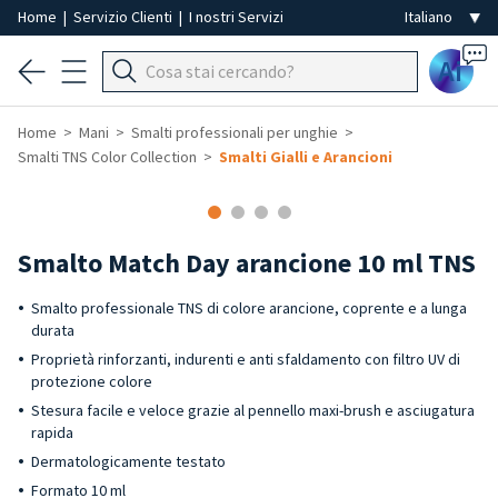
Home
|
Servizio Clienti
|
I nostri Servizi
Ai
Home
Mani
Smalti professionali per unghie
Smalti TNS Color Collection
Smalti Gialli e Arancioni
Smalto Match Day arancione 10 ml TNS
Smalto professionale TNS di colore arancione, coprente e a lunga
durata
Proprietà rinforzanti, indurenti e anti sfaldamento con filtro UV di
protezione colore
Stesura facile e veloce grazie al pennello maxi-brush e asciugatura
rapida
Dermatologicamente testato
Formato 10 ml