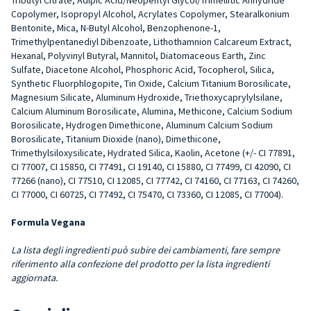
Copolymer, Isopropyl Alcohol, Acrylates Copolymer, Stearalkonium
Bentonite, Mica, N-Butyl Alcohol, Benzophenone-1,
Trimethylpentanediyl Dibenzoate, Lithothamnion Calcareum Extract,
Hexanal, Polyvinyl Butyral, Mannitol, Diatomaceous Earth, Zinc
Sulfate, Diacetone Alcohol, Phosphoric Acid, Tocopherol, Silica,
Synthetic Fluorphlogopite, Tin Oxide, Calcium Titanium Borosilicate,
Magnesium Silicate, Aluminum Hydroxide, Triethoxycaprylylsilane,
Calcium Aluminum Borosilicate, Alumina, Methicone, Calcium Sodium
Borosilicate, Hydrogen Dimethicone, Aluminum Calcium Sodium
Borosilicate, Titanium Dioxide (nano), Dimethicone,
Trimethylsiloxysilicate, Hydrated Silica, Kaolin, Acetone (+/- CI 77891,
CI 77007, CI 15850, CI 77491, CI 19140, CI 15880, CI 77499, CI 42090, CI
77266 (nano), CI 77510, CI 12085, CI 77742, CI 74160, CI 77163, CI 74260,
CI 77000, CI 60725, CI 77492, CI 75470, CI 73360, CI 12085, CI 77004).
Formula Vegana
La lista degli ingredienti può subire dei cambiamenti, fare sempre
riferimento alla confezione del prodotto per la lista ingredienti
aggiornata.