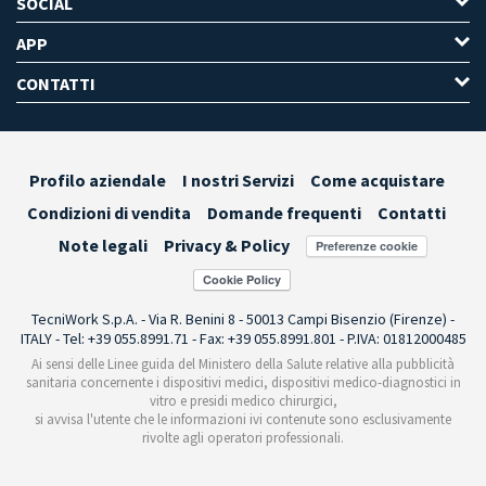
SOCIAL
APP
CONTATTI
Profilo aziendale
I nostri Servizi
Come acquistare
Condizioni di vendita
Domande frequenti
Contatti
Note legali
Privacy & Policy
Preferenze cookie
TecniWork S.p.A. - Via R. Benini 8 - 50013 Campi Bisenzio (Firenze) -
ITALY - Tel: +39 055.8991.71 - Fax: +39 055.8991.801 - P.IVA: 01812000485
Ai sensi delle Linee guida del Ministero della Salute relative alla pubblicità
sanitaria concernente i dispositivi medici, dispositivi medico-diagnostici in
vitro e presidi medico chirurgici,
si avvisa l'utente che le informazioni ivi contenute sono esclusivamente
rivolte agli operatori professionali.