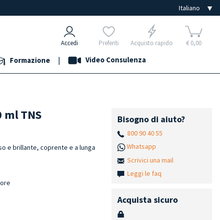
Accedi
Preferiti
Acquisto rapido
€ 0,00
|
Video Consulenza
Formazione
0 ml TNS
Bisogno di aiuto?
800 90 40 55
Whatsapp
o e brillante, coprente e a lunga
Scrivici una mail
Leggi le faq
lore
h
Acquista sicuro