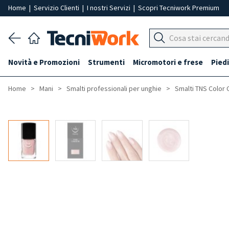
Home
|
Servizio Clienti
|
I nostri Servizi
|
Scopri Tecniwork Premium
Novità e Promozioni
Strumenti
Micromotori e frese
Piedi
Home
Mani
Smalti professionali per unghie
Smalti TNS Color 