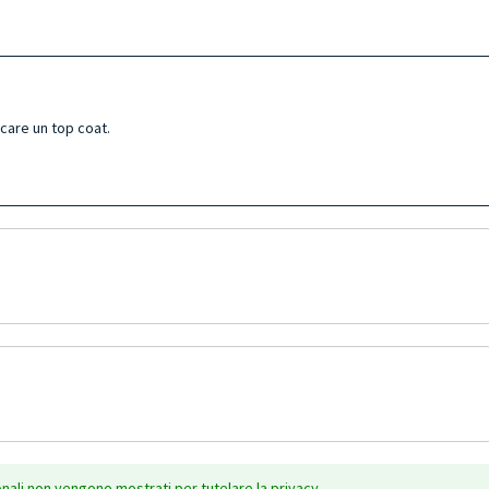
icare un top coat.
onali non vengono mostrati per tutelare la privacy.