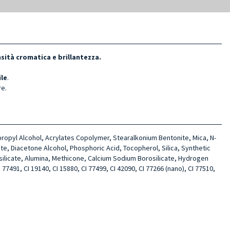
nsità cromatica e brillantezza.
ile
.
re.
sopropyl Alcohol, Acrylates Copolymer, Stearalkonium Bentonite, Mica, N-
te, Diacetone Alcohol, Phosphoric Acid, Tocopherol, Silica, Synthetic
silicate, Alumina, Methicone, Calcium Sodium Borosilicate, Hydrogen
77491, CI 19140, CI 15880, CI 77499, CI 42090, CI 77266 (nano), CI 77510,