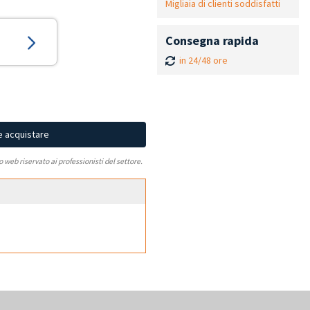
Migliaia di clienti soddisfatti
Consegna rapida
in 24/48 ore
e acquistare
to web riservato ai professionisti del settore.