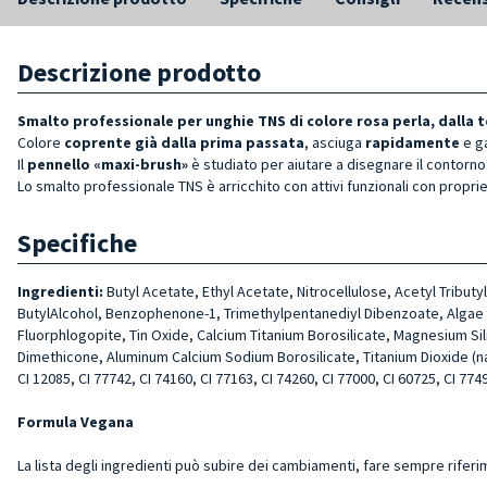
Descrizione prodotto
Smalto professionale per unghie TNS di colore rosa perla, dalla t
Colore
coprente già dalla prima passata
, asciuga
rapidamente
e g
Il
pennello «maxi-brush»
è studiato per aiutare a disegnare il contorno 
Lo smalto professionale TNS è arricchito con attivi funzionali con proprie
Specifiche
Ingredienti:
Butyl Acetate, Ethyl Acetate, Nitrocellulose, Acetyl Tribut
ButylAlcohol, Benzophenone-1, Trimethylpentanediyl Dibenzoate, Algae Ext
Fluorphlogopite, Tin Oxide, Calcium Titanium Borosilicate, Magnesium Si
Dimethicone, Aluminum Calcium Sodium Borosilicate, Titanium Dioxide (nano)
CI 12085, CI 77742, CI 74160, CI 77163, CI 74260, CI 77000, CI 60725, CI 7749
Formula Vegana
La lista degli ingredienti può subire dei cambiamenti, fare sempre riferi