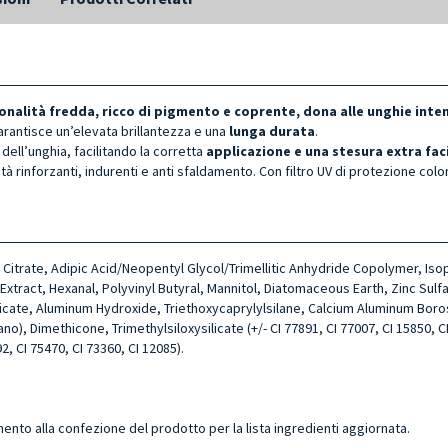
onalità fredda, ricco di pigmento e coprente, dona alle unghie inte
arantisce un’elevata brillantezza e una
lunga durata
.
dell’unghia, facilitando la corretta
applicazione e una stesura extra fac
tà rinforzanti, indurenti e anti sfaldamento. Con filtro UV di protezione colo
yl Citrate, Adipic Acid/Neopentyl Glycol/Trimellitic Anhydride Copolymer, I
ract, Hexanal, Polyvinyl Butyral, Mannitol, Diatomaceous Earth, Zinc Sulfa
licate, Aluminum Hydroxide, Triethoxycaprylylsilane, Calcium Aluminum Boro
, Dimethicone, Trimethylsiloxysilicate (+/- CI 77891, CI 77007, CI 15850, CI 
2, CI 75470, CI 73360, CI 12085).
mento alla confezione del prodotto per la lista ingredienti aggiornata.