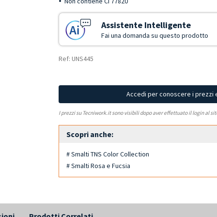
Non contiene CI 77820
Assistente Intelligente
Fai una domanda su questo prodotto
Ref: UNS445
Accedi per conoscere i prezzi 
I prezzi su Tecniwork.it sono visibili dopo aver effettuato il login al si
Scopri anche:
# Smalti TNS Color Collection
# Smalti Rosa e Fucsia
ioni
Prodotti Correlati