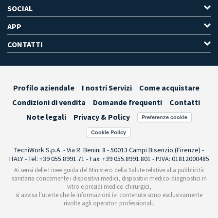
SOCIAL
APP
CONTATTI
Profilo aziendale
I nostri Servizi
Come acquistare
Condizioni di vendita
Domande frequenti
Contatti
Note legali
Privacy & Policy
Preferenze cookie
TecniWork S.p.A. - Via R. Benini 8 - 50013 Campi Bisenzio (Firenze) -
ITALY - Tel: +39 055.8991.71 - Fax: +39 055.8991.801 - P.IVA: 01812000485
Ai sensi delle Linee guida del Ministero della Salute relative alla pubblicità
sanitaria concernente i dispositivi medici, dispositivi medico-diagnostici in
vitro e presidi medico chirurgici,
si avvisa l'utente che le informazioni ivi contenute sono esclusivamente
rivolte agli operatori professionali.