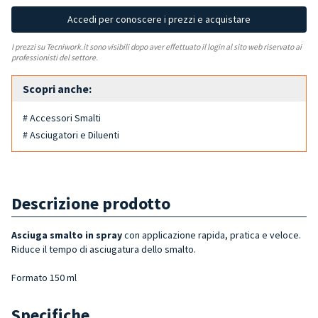
Accedi per conoscere i prezzi e acquistare
I prezzi su Tecniwork.it sono visibili dopo aver effettuato il login al sito web riservato ai
professionisti del settore.
Scopri anche:
# Accessori Smalti
# Asciugatori e Diluenti
Descrizione prodotto
Asciuga smalto in spray
con applicazione rapida, pratica e veloce.
Riduce il tempo di asciugatura dello smalto.
Formato 150 ml
Specifiche