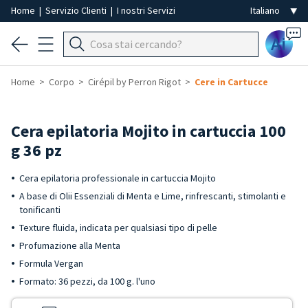
Home
|
Servizio Clienti
|
I nostri Servizi
Ai
Home
Corpo
Cirépil by Perron Rigot
Cere in Cartucce
Cera epilatoria Mojito in cartuccia 100
g 36 pz
Cera epilatoria professionale in cartuccia Mojito
A base di Olii Essenziali di Menta e Lime, rinfrescanti, stimolanti e
tonificanti
Texture fluida, indicata per qualsiasi tipo di pelle
Profumazione alla Menta
Formula Vergan
Formato: 36 pezzi, da 100 g. l'uno