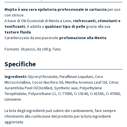
Mojito è una cera epilatoria professionale
in cartuccia
per uso
con strisce.
A base di Olii Essenziali di Menta e Lime,
rinfrescanti, stimolanti e
tonificanti
, è adatta a
qualsiasi tipo di pelle
grazie alla sua
texture fluida
.
Caratterizzata da una piacevole
profumazione alla Menta
.
Formato: 36 pezzi, da 100 g. l'uno.
Specifiche
Ingredienti:
Glyceryl Rosinate, Paraffinum Liquidum, Cera
Microcristallina, Cocos Nucifera Oil, Mentha Arvensis Leaf Oil, Citrus
Aurantifolia Peel Oil Distilled,
Synthetic wax,
Polyethylene
Terephtalate, Polyurethane-11, Ci 77000, Ci 19140, Ci 61565, Ci 47000,
Limonene.
La lista degli ingredienti può subire dei cambiamenti, fare sempre
riferimento alla confezione del prodotto per la lista ingredienti
aggiornata.