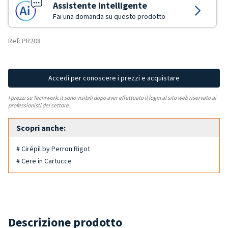
Assistente Intelligente
Fai una domanda su questo prodotto
Ref: PR208
Accedi per conoscere i prezzi e acquistare
I prezzi su Tecniwork.it sono visibili dopo aver effettuato il login al sito web riservato ai
professionisti del settore.
Scopri anche:
# Cirépil by Perron Rigot
# Cere in Cartucce
Descrizione prodotto