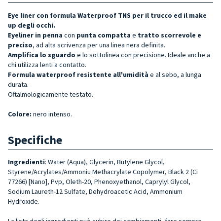
Eye liner con formula Waterproof TNS per il trucco ed il make
up degli occhi.
Eyeliner in penna
con
punta compatta
e
tratto scorrevole e
preciso
, ad alta scrivenza per una linea nera definita.
Amplifica lo sguardo
e lo sottolinea con precisione. Ideale anche a
chi utilizza lenti a contatto.
Formula waterproof resistente all'umidità
e al sebo, a lunga
durata.
Oftalmologicamente testato.
Colore:
nero intenso.
Specifiche
Ingredienti
: Water (Aqua), Glycerin, Butylene Glycol,
Styrene/Acrylates/Ammoniu Methacrylate Copolymer, Black 2 (Ci
77266) [Nano], Pvp, Oleth-20, Phenoxyethanol, Caprylyl Glycol,
Sodium Laureth-12 Sulfate, Dehydroacetic Acid, Ammonium
Hydroxide.
La lista degli ingredienti può subire dei cambiamenti, fare sempre