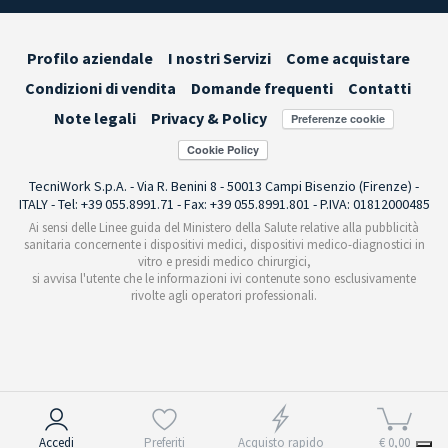
Profilo aziendale
I nostri Servizi
Come acquistare
Condizioni di vendita
Domande frequenti
Contatti
Note legali
Privacy & Policy
Preferenze cookie
TecniWork S.p.A. - Via R. Benini 8 - 50013 Campi Bisenzio (Firenze) -
ITALY - Tel: +39 055.8991.71 - Fax: +39 055.8991.801 - P.IVA: 01812000485
Ai sensi delle Linee guida del Ministero della Salute relative alla pubblicità
sanitaria concernente i dispositivi medici, dispositivi medico-diagnostici in
vitro e presidi medico chirurgici,
si avvisa l'utente che le informazioni ivi contenute sono esclusivamente
rivolte agli operatori professionali.
Informativa sulla raccolta
Accedi
Preferiti
Acquisto rapido
€ 0,00