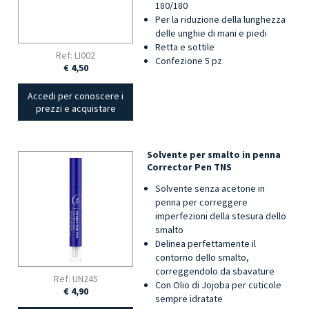
180/180
Per la riduzione della lunghezza
delle unghie di mani e piedi
Retta e sottile
Ref: LI002
Confezione 5 pz
€ 4,50
Accedi per conoscere i
prezzi e acquistare
Solvente per smalto in penna
Corrector Pen TNS
Solvente senza acetone in
penna per correggere
imperfezioni della stesura dello
smalto
Delinea perfettamente il
contorno dello smalto,
correggendolo da sbavature
Ref: UN245
Con Olio di Jojoba per cuticole
€ 4,90
sempre idratate