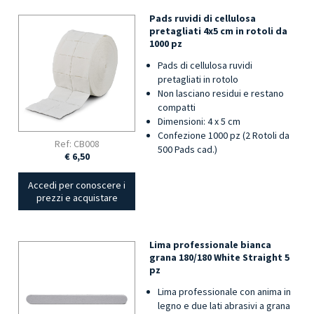
Pads ruvidi di cellulosa
pretagliati 4x5 cm in rotoli da
1000 pz
Pads di cellulosa ruvidi
pretagliati in rotolo
Non lasciano residui e restano
compatti
Dimensioni: 4 x 5 cm
Confezione 1000 pz (2 Rotoli da
Ref: CB008
500 Pads cad.)
€ 6,50
Accedi per conoscere i
prezzi e acquistare
Lima professionale bianca
grana 180/180 White Straight 5
pz
Lima professionale con anima in
legno e due lati abrasivi a grana