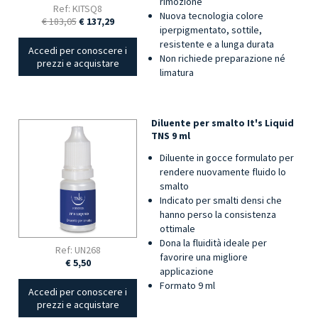
rimozione
Ref: KITSQ8
Nuova tecnologia colore
€ 183,05
€ 137,29
iperpigmentato, sottile,
resistente e a lunga durata
Accedi per conoscere i
Non richiede preparazione né
prezzi e acquistare
limatura
Diluente per smalto It's Liquid
TNS 9 ml
Diluente in gocce formulato per
rendere nuovamente fluido lo
smalto
Indicato per smalti densi che
hanno perso la consistenza
ottimale
Dona la fluidità ideale per
Ref: UN268
favorire una migliore
€ 5,50
applicazione
Formato 9 ml
Accedi per conoscere i
prezzi e acquistare