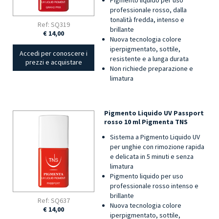
Pigmento liquido per uso
professionale rosso, dalla
tonalità fredda, intenso e
Ref: SQ319
brillante
€ 14,00
Nuova tecnologia colore
iperpigmentato, sottile,
Accedi per conoscere i
resistente e a lunga durata
prezzi e acquistare
Non richiede preparazione e
limatura
Pigmento Liquido UV Passport
rosso 10 ml Pigmenta TNS
Sistema a Pigmento Liquido UV
per unghie con rimozione rapida
e delicata in 5 minuti e senza
limatura
Pigmento liquido per uso
professionale rosso intenso e
brillante
Ref: SQ637
Nuova tecnologia colore
€ 14,00
iperpigmentato, sottile,