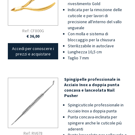
rivestimento Gold
Indicata per la rimozione delle
cuticole e per lavori di
precisione all'interno del vallo
ungueale
Ref: CF800G
Con molla e sistema di
€ 36,00
bloccaggio per la chiusura
Sterilizzabile in autoclave
Accedi per conoscere i
Lunghezza 10,5 cm
prezzi e acquistare
Taglio 7 mm
Spingipelle professionale in
Acciaio Inox a doppia punta
concava e lanceolata Nail
Pusher
Spingicuticole professionale in
Acciaio Inox a doppia punta
Punta concava-inclinata per
spingere anche le cuticole più
aderenti
Ref: RV678