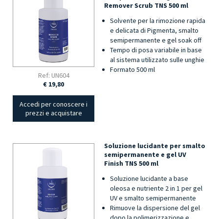
Remover Scrub TNS 500 ml
Solvente per la rimozione rapida
e delicata di Pigmenta, smalto
semipermanente e gel soak off
Tempo di posa variabile in base
al sistema utilizzato sulle unghie
Formato 500 ml
Ref: UN604
€ 19,80
Accedi per conoscere i
prezzi e acquistare
Soluzione lucidante per smalto
semipermanente e gel UV
Finish TNS 500 ml
Soluzione lucidante a base
oleosa e nutriente 2 in 1 per gel
UV e smalto semipermanente
Rimuove la dispersione del gel
dopo la polimerizzazione e