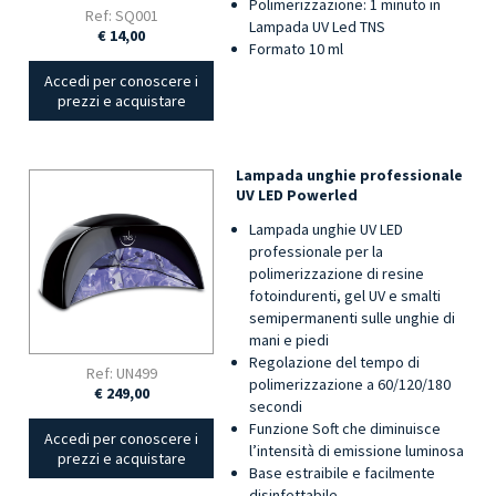
Polimerizzazione: 1 minuto in
Ref: SQ001
Lampada UV Led TNS
€ 14,00
Formato 10 ml
Accedi per conoscere i
prezzi e acquistare
Lampada unghie professionale
UV LED Powerled
Lampada unghie UV LED
professionale per la
polimerizzazione di resine
fotoindurenti, gel UV e smalti
semipermanenti sulle unghie di
mani e piedi
Regolazione del tempo di
Ref: UN499
polimerizzazione a 60/120/180
€ 249,00
secondi
Funzione Soft che diminuisce
Accedi per conoscere i
l’intensità di emissione luminosa
prezzi e acquistare
Base estraibile e facilmente
disinfettabile