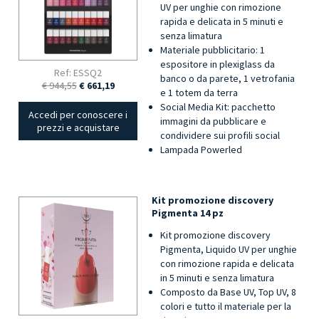
UV per unghie con rimozione
rapida e delicata in 5 minuti e
senza limatura
Materiale pubblicitario: 1
espositore in plexiglass da
Ref: ESSQ2
banco o da parete, 1 vetrofania
€ 944,55
€ 661,19
e 1 totem da terra
Social Media Kit: pacchetto
Accedi per conoscere i
immagini da pubblicare e
prezzi e acquistare
condividere sui profili social
Lampada Powerled
Kit promozione discovery
Pigmenta 14 pz
Kit promozione discovery
Pigmenta, Liquido UV per unghie
con rimozione rapida e delicata
in 5 minuti e senza limatura
Composto da Base UV, Top UV, 8
colori e tutto il materiale per la