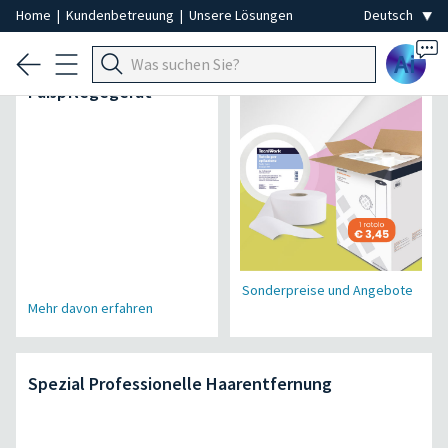
Home
|
Kundenbetreuung
|
Unsere Lösungen
Ai
Air Power Pro
Einweg-Spezial
Fußpflegegerät
Sonderpreise und Angebote
Mehr davon erfahren
Spezial Professionelle Haarentfernung