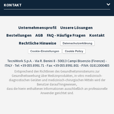
KONTAKT
Unternehmensprofil
Unsere Lösungen
Bestellungen
AGB
FAQ - Häufige Fragen
Kontakt
Rechtliche Hinweise
Cookie-Einstellungen
TecniWork S.p.A. - Via R. Benini 8 - 50013 Campi Bisenzio (Firenze) -
ITALY - Tel: +39 055.8991.71 - Fax: +39 055.8991.801 - P.IVA: 01812000485
Entsprechend den Richtlinien des Gesundheitsministeriums zur
Gesundheitswerbung über Medizinprodukten, in-vitro medizinisch-
diagnostischen Geräten und medizinisch-chirurgischen Mitteln wird der
Benutzer darauf hingewiesen,
dass die hierin enthaltenen Informationen ausschließlich an professionelle
Anwender gerichtet sind.